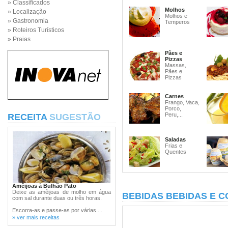
» Classificados
Molhos
» Localização
Molhos e
» Gastronomia
Temperos
» Roteiros Turísticos
» Praias
Pães e
Pizzas
Massas,
Pães e
Pizzas
Carnes
Frango, Vaca,
Porco,
Peru,...
RECEITA
SUGESTÃO
Saladas
Frias e
Quentes
Amêijoas à Bulhão Pato
Deixe as amêijoas de molho em água
BEBIDAS BEBIDAS E C
com sal durante duas ou três horas.
Escorra-as e passe-as por várias ...
» ver mais receitas