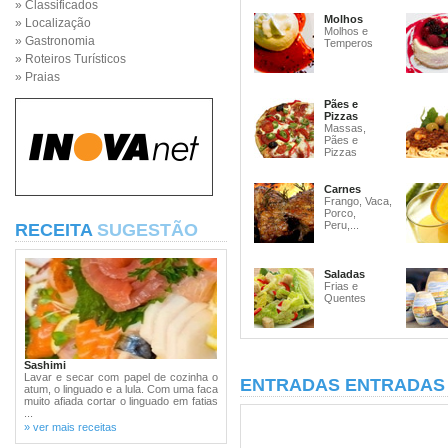
» Classificados
Molhos
» Localização
Molhos e
» Gastronomia
Temperos
» Roteiros Turísticos
» Praias
Pães e
Pizzas
Massas,
Pães e
Pizzas
Carnes
Frango, Vaca,
Porco,
Peru,...
RECEITA
SUGESTÃO
Saladas
Frias e
Quentes
Sashimi
Lavar e secar com papel de cozinha o
ENTRADAS ENTRADAS 
atum, o linguado e a lula. Com uma faca
muito afiada cortar o linguado em fatias
...
» ver mais receitas