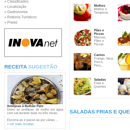
» Classificados
Molhos
» Localização
Molhos e
» Gastronomia
Temperos
» Roteiros Turísticos
» Praias
Pães e
Pizzas
Massas,
Pães e
Pizzas
Carnes
Frango, Vaca,
Porco,
Peru,...
RECEITA
SUGESTÃO
Saladas
Frias e
Quentes
Amêijoas à Bulhão Pato
Deixe as amêijoas de molho em água
SALADAS FRIAS E QU
com sal durante duas ou três horas.
Escorra-as e passe-as por várias ...
» ver mais receitas