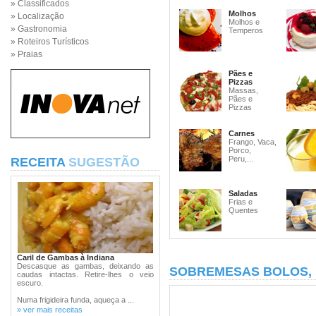
» Classificados
Molhos
» Localização
Molhos e
» Gastronomia
Temperos
» Roteiros Turísticos
» Praias
Pães e
Pizzas
Massas,
Pães e
Pizzas
Carnes
Frango, Vaca,
Porco,
Peru,...
RECEITA
SUGESTÃO
Saladas
Frias e
Quentes
Caril de Gambas à Indiana
Descasque as gambas, deixando as
SOBREMESAS BOLOS,
caudas intactas. Retire-lhes o veio
escuro.
Numa frigideira funda, aqueça a ...
» ver mais receitas