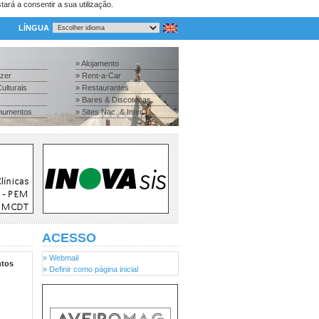
tará a consentir a sua utilização.
LÍNGUA
» Alojamento
azer
» Rent-a-Car
ulturais
» Restaurantes
» Bares & Discotecas
numentos
» Sites Nac. & Inter.
ACESSO
» Webmail
tos
» Definir como página inicial