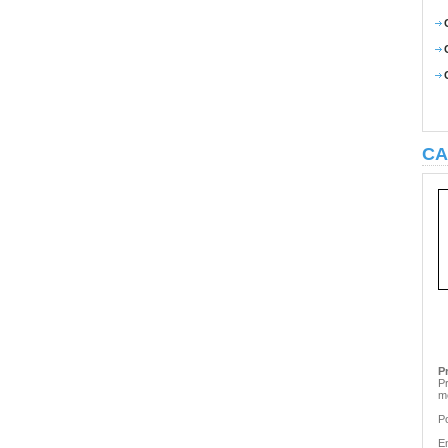
CA
P
P
m
P
En