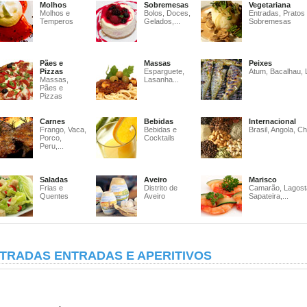
Molhos
Sobremesas
Vegetariana
Molhos e
Bolos, Doces,
Entradas, Pratos
Temperos
Gelados,...
Sobremesas
Pães e
Massas
Peixes
Pizzas
Esparguete,
Atum, Bacalhau, 
Massas,
Lasanha...
Pães e
Pizzas
Carnes
Bebidas
Internacional
Frango, Vaca,
Bebidas e
Brasil, Angola, Ch
Porco,
Cocktails
Peru,...
Saladas
Aveiro
Marisco
Frias e
Distrito de
Camarão, Lagost
Quentes
Aveiro
Sapateira,...
TRADAS ENTRADAS E APERITIVOS