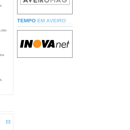
 e
TEMPO
EM AVEIRO
Lulas
ina
a,