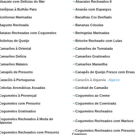
Abacate com Delícias do Mar
Abacates Recheados II
Amêijoas à Bulhão Pato
Ananás com Espargos
Azeitonas Marinadas
Bacalhau Cru Desfiado
Baguete Recheada
Bananas Crioulas
Batatas Recheadas com Cogumelos
Beringelas Marinadas
Bolinhas de Queijo
Brioche Recheado com Lulas
Camarões à Oriental
Camarões de Tomatada
Camarões Delícia
Camarões Gratinados
Camarões Malaios
Camarões Maravilha
Canapés de Presunto
Canapés de Queijo Fresco com Ervas
Caracóis à Portuguesa
Caracóis à Algarvia
- Algarve
Cebolas Aromáticas Assadas
Cocktail de Camarão
Cogumelos à Provençal
Cogumelos ao Creme
Cogumelos com Presunto
Cogumelos de Coentrada
Cogumelos Gratinados
Cogumelos Recheados
Cogumelos Recheados à Moda de
Cogumelos Recheados com Marisco
Valentim
Cogumelos Recheados com Presunto
Cogumelos Recheados com Presunto
Coentros