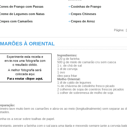
Cones de Frango com Passas
Coxinhas de Frango
Creme de Legumes com Natas
Crepes Chineses
Crepes com Camarões
Crepes de Arroz
Página: 
MARÕES À ORIENTAL
Ingredientes:
120 g de farinha
500 g de miolo de camarão cru sem casca
1 c. de chá de sal
1 dl de cerveja
1 ovo
óleo para fritar
Molho Oriental:
1 dl de caldo de legumes
¼ de chávena de cebolinho fresco picado
2 colheres de sopa de coentros frescos picados
1 colher de sobremesa de molho de soja
reparação:
rimeiro lave muito bem os camarões e abra-os ao meio (longitudinalmente) sem separar as 
etades.
onha-os a secar sobre toalhas de papel.
tretanto, peneire a farinha com o sal para uma tigela e mexendo sempre junte a cerveja bati