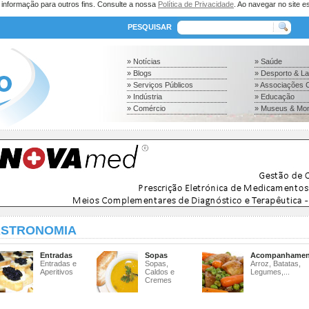
a informação para outros fins. Consulte a nossa
Política de Privacidade
. Ao navegar no site es
PESQUISAR
» Notícias
» Saúde
» Blogs
» Desporto & L
» Serviços Públicos
» Associações C
» Indústria
» Educação
» Comércio
» Museus & Mo
STRONOMIA
Entradas
Sopas
Acompanhamen
Entradas e
Sopas,
Arroz, Batatas,
Aperitivos
Caldos e
Legumes,...
Cremes