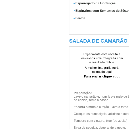
Esparregado de Hortaliças
Espinafres com Sementes de Sésa
Farofa
SALADA DE CAMARÃO 
Preparação:
Lave o camarão e, num litro e meio de
de cozido, retire a casca.
Escorra o milho e o feijão. Lave e torne
Coloque-os numa tigela, adicione o cebo
Tempere com vinagre, óleo (ou azeite), 
Sirva de seguida, decorando a gosto.