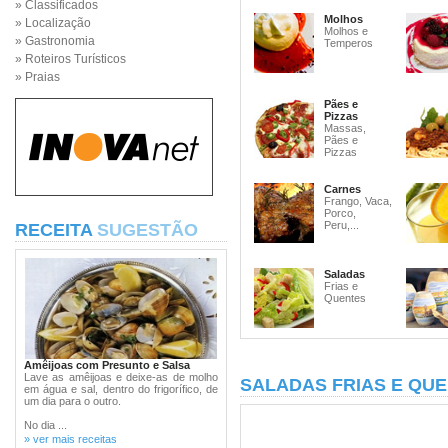
» Classificados
Molhos
» Localização
Molhos e
» Gastronomia
Temperos
» Roteiros Turísticos
» Praias
Pães e
Pizzas
Massas,
Pães e
Pizzas
Carnes
Frango, Vaca,
Porco,
Peru,...
RECEITA
SUGESTÃO
Saladas
Frias e
Quentes
Amêijoas com Presunto e Salsa
Lave as amêijoas e deixe-as de molho
SALADAS FRIAS E QU
em água e sal, dentro do frigorífico, de
um dia para o outro.
No dia ...
» ver mais receitas