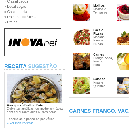
» Classificados
Molhos
» Localização
Molhos e
» Gastronomia
Temperos
» Roteiros Turísticos
» Praias
Pães e
Pizzas
Massas,
Pães e
Pizzas
Carnes
Frango, Vaca,
Porco,
Peru,...
RECEITA
SUGESTÃO
Saladas
Frias e
Quentes
Amêijoas à Bulhão Pato
Deixe as amêijoas de molho em água
CARNES FRANGO, VAC
com sal durante duas ou três horas.
Escorra-as e passe-as por várias ...
» ver mais receitas