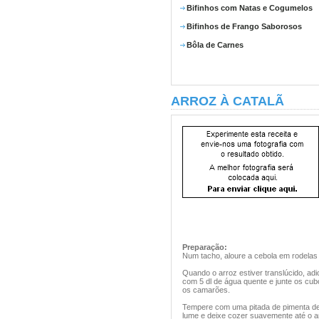
Bifinhos com Natas e Cogumelos
Bifinhos de Frango Saborosos
Bôla de Carnes
ARROZ À CATALÃ
Preparação:
Num tacho, aloure a cebola em rodelas
Quando o arroz estiver translúcido, ad
com 5 dl de água quente e junte os cub
os camarões.
Tempere com uma pitada de pimenta de c
lume e deixe cozer suavemente até o arr