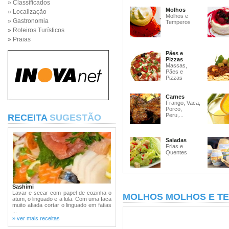
» Classificados
Molhos
» Localização
Molhos e
» Gastronomia
Temperos
» Roteiros Turísticos
» Praias
Pães e
Pizzas
Massas,
Pães e
Pizzas
Carnes
Frango, Vaca,
Porco,
Peru,...
RECEITA
SUGESTÃO
Saladas
Frias e
Quentes
Sashimi
Lavar e secar com papel de cozinha o
MOLHOS MOLHOS E T
atum, o linguado e a lula. Com uma faca
muito afiada cortar o linguado em fatias
...
» ver mais receitas