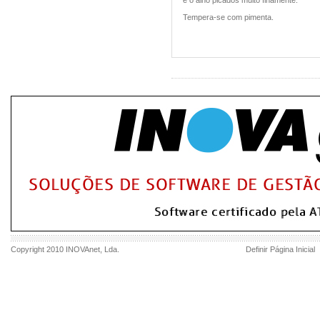
e o alho picados muito finamente.
Tempera-se com pimenta.
Copyright 2010
INOVAnet
, Lda.
Definir Página Inicial