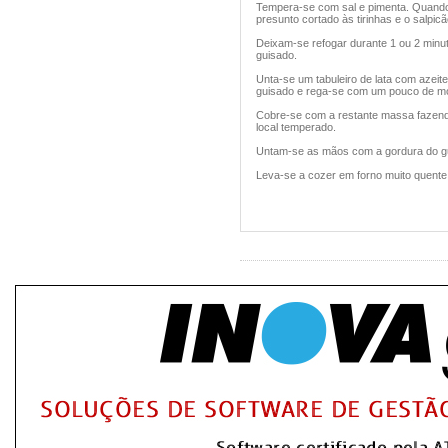
Tempera-se com sal e pimenta. Quando 
presunto cortado às tirinhas e o salpicã
Deixam-se refogar durante 1 ou 2 minut
guisado.
Unta-se um tabuleiro de lata com azei
guisado e rega-se com um pouco de mo
Cobre-se com a restante massa fazendo
local temperado.
Untam-se as mãos com a gordura do gu
Leva-se a cozer em forno muito quente