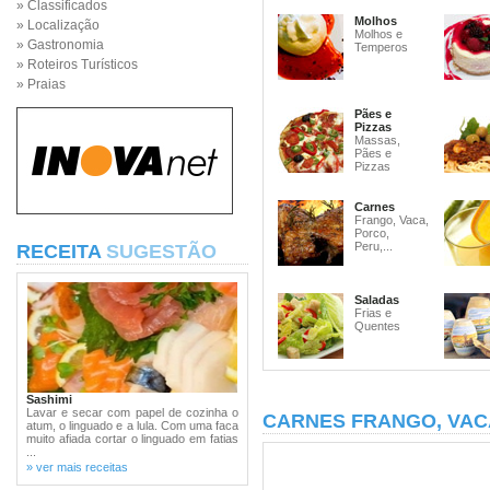
» Classificados
Molhos
» Localização
Molhos e
» Gastronomia
Temperos
» Roteiros Turísticos
» Praias
Pães e
Pizzas
Massas,
Pães e
Pizzas
Carnes
Frango, Vaca,
Porco,
Peru,...
RECEITA
SUGESTÃO
Saladas
Frias e
Quentes
Sashimi
Lavar e secar com papel de cozinha o
CARNES FRANGO, VAC
atum, o linguado e a lula. Com uma faca
muito afiada cortar o linguado em fatias
...
» ver mais receitas