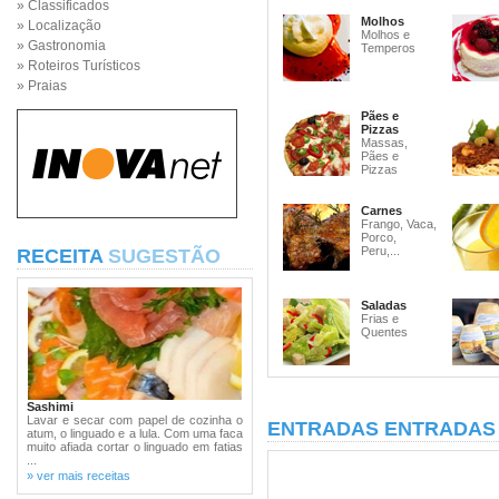
» Classificados
Molhos
» Localização
Molhos e
» Gastronomia
Temperos
» Roteiros Turísticos
» Praias
Pães e
Pizzas
Massas,
Pães e
Pizzas
Carnes
Frango, Vaca,
Porco,
Peru,...
RECEITA
SUGESTÃO
Saladas
Frias e
Quentes
Sashimi
Lavar e secar com papel de cozinha o
ENTRADAS ENTRADAS 
atum, o linguado e a lula. Com uma faca
muito afiada cortar o linguado em fatias
...
» ver mais receitas