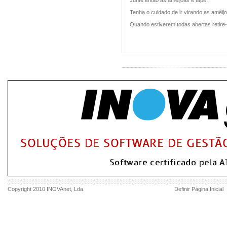
Junte então as amêijoas e tape.
Tenha o cuidado de ir virando as amêij
Quando estiverem todas abertas retire
Copyright 2010
INOVAnet
, Lda.
Definir Página Inicial