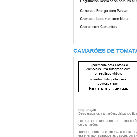
Cogumelos Recheados com Presu
Cones de Frango com Passas
Creme de Legumes com Natas
Crepes com Camarões
CAMARÕES DE TOMAT
Preparação:
Descasque os camarões, deixando fica
Leve ao lume um tacho com 1 litro de á
de camarões.
Tempere com sal e pimenta e deixe fer
esse tempo, esmague as cascas para e