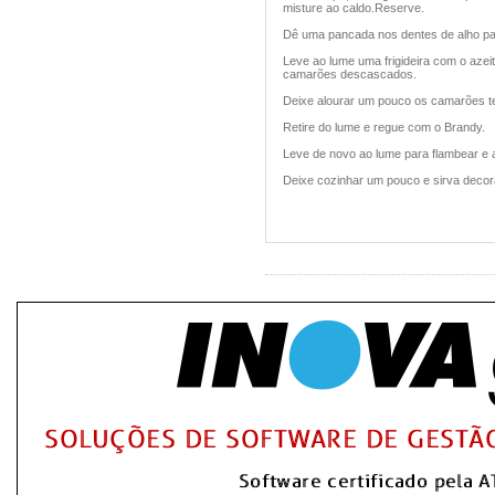
misture ao caldo.Reserve.
Dê uma pancada nos dentes de alho pa
Leve ao lume uma frigideira com o azeit
camarões descascados.
Deixe alourar um pouco os camarões t
Retire do lume e regue com o Brandy.
Leve de novo ao lume para flambear e 
Deixe cozinhar um pouco e sirva decor