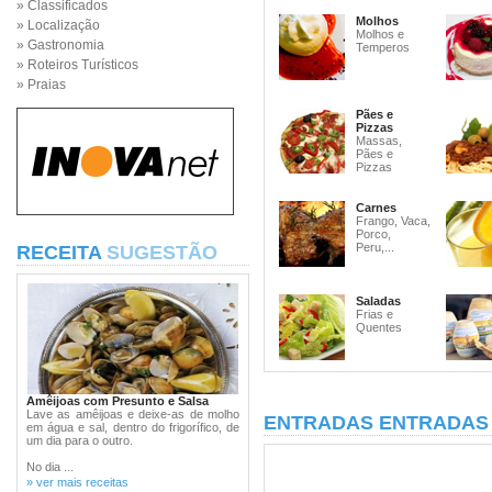
» Classificados
Molhos
» Localização
Molhos e
» Gastronomia
Temperos
» Roteiros Turísticos
» Praias
Pães e
Pizzas
Massas,
Pães e
Pizzas
Carnes
Frango, Vaca,
Porco,
Peru,...
RECEITA
SUGESTÃO
Saladas
Frias e
Quentes
Amêijoas com Presunto e Salsa
Lave as amêijoas e deixe-as de molho
ENTRADAS ENTRADAS 
em água e sal, dentro do frigorífico, de
um dia para o outro.
No dia ...
» ver mais receitas