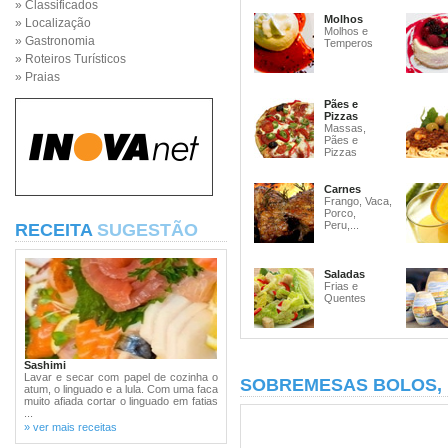
» Classificados
Molhos
» Localização
Molhos e
» Gastronomia
Temperos
» Roteiros Turísticos
» Praias
Pães e
Pizzas
Massas,
Pães e
Pizzas
Carnes
Frango, Vaca,
Porco,
Peru,...
RECEITA
SUGESTÃO
Saladas
Frias e
Quentes
Sashimi
Lavar e secar com papel de cozinha o
SOBREMESAS BOLOS,
atum, o linguado e a lula. Com uma faca
muito afiada cortar o linguado em fatias
...
» ver mais receitas