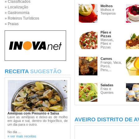
» Classificados
Molhos
» Localização
Molhos e
» Gastronomia
Temperos
» Roteiros Turísticos
» Praias
Pães e
Pizzas
Massas,
Pães e
Pizzas
Carnes
Frango, Vaca,
Porco,
Peru,...
RECEITA
SUGESTÃO
Saladas
Frias e
Quentes
Amêijoas com Presunto e Salsa
Lave as amêijoas e deixe-as de molho
AVEIRO DISTRITO DE A
em água e sal, dentro do frigorífico, de
um dia para o outro.
No dia ...
» ver mais receitas