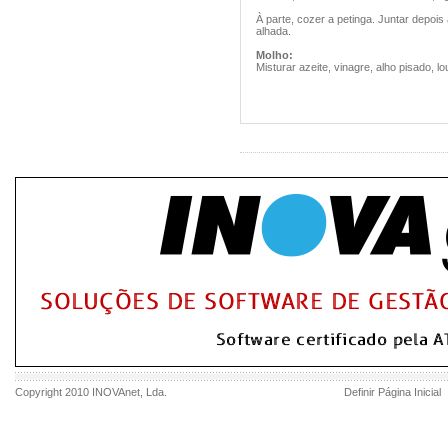
À parte, cozer a petinga. Juntar depois
alhada.
Molho:
Misturar azeite, vinagre, alho pisado, l
Copyright 2010
INOVAnet
, Lda.
Definir Página Inicial