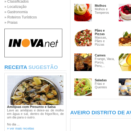
» Classificados
Molhos
» Localização
Molhos e
» Gastronomia
Temperos
» Roteiros Turísticos
» Praias
Pães e
Pizzas
Massas,
Pães e
Pizzas
Carnes
Frango, Vaca,
Porco,
Peru,...
RECEITA
SUGESTÃO
Saladas
Frias e
Quentes
Amêijoas com Presunto e Salsa
Lave as amêijoas e deixe-as de molho
AVEIRO DISTRITO DE A
em água e sal, dentro do frigorífico, de
um dia para o outro.
No dia ...
» ver mais receitas