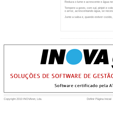
Reduza o lume e acrescente e água nec
Tempere a gosto, com sal, piripiri e col
o arroz, acrescentando água, se necessá
Junte a salsa e, quando estiver cozido,
Copyright 2010
INOVAnet
, Lda.
Definir Página Inicial