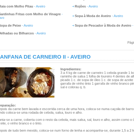
Raia com Molho Pitau
- Aveiro
Rojões
- Aveiro
Sardinhas Fritas com Molho de Vinagre
-
Sopa à Moda de Aveiro
- Aveiro
avo
Sopa de Peixe
- Aveiro
Sopa de Pescador à Moda de Aveiro
-
Velhadas ou Bilharcos
- Aveiro
Pági
ANFANA DE CARNEIRO II - AVEIRO
Ingredientes:
3 a 4 kg de carne de carneiro 1 cebola grande 1 
raminho de salsa 1 folha de loureiro 4 dentes de al
picado 1 c. de sopa de óleo 1 c. de sopa de azeite
garrafa de vinho tinto 1 garrafa de vinho branco p
sal e colorau q. b.
reparação:
epois da carne bem lavada e escorrida cerca de uma hora, coloca-se numa caçoila de barro
ndo coloca-se uma rodada de cebola, salsa, louro e alho.
nta-se a carne, coberta com o resto da cebola, mais salsa, sal, louro e alho, assim como o ó
eite, o vinho branco e o tinto.
epois de tudo bem mexido, coloca-se num forno de lenha e acompanha-se, durante 1,5 a 2 h