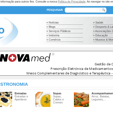
a informação para outros fins. Consulte a nossa
Política de Privacidade
. Ao navegar no site es
PESQUISAR
» Notícias
» Saúde
» Blogs
» Desporto & L
» Serviços Públicos
» Associações C
» Indústria
» Educação
» Comércio
» Museus & Mo
STRONOMIA
Entradas
Sopas
Acompanhamen
Entradas e
Sopas,
Arroz, Batatas,
Aperitivos
Caldos e
Legumes,...
Cremes