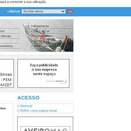
tará a consentir a sua utilização.
LÍNGUA
» Alojamento
azer
» Rent-a-Car
ulturais
» Restaurantes
» Bares & Discotecas
numentos
» Sites Nac. & Inter.
ACESSO
» Webmail
tos
» Definir como página inicial