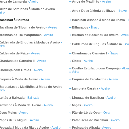
Arroz de Lampreia
- Aveiro
Arroz de Mexilhão
- Aveiro
Arroz de Sardinhas à Moda de Aveiro
-
Arroz Doce à Moda de Ílhavo
- Ílhavo
eiro
Bacalhau à Bairrada
Bacalhau Assado à Moda de Ílhavo
- 
Bacalhau de Tiborna de Aveiro
- Aveiro
Bilharacos
- Ílhavo
Broinhas da Tia Marquinhas
- Aveiro
Buchos de Bacalhau de Aveiro
- Aveir
Caldeirada de Enguias à Moda de Aveiro
-
Caldeirada de Enguias à Murtosa
- Ave
eiro
Caldeirada de Peixe
- Aveiro
Chanfana de Carneiro I
- Ílhavo
Chanfana de Carneiro II
- Aveiro
Chora
- Aveiro
Coelho Estufado com Carqueja
- Albe
Chouriça com Grelos
- Aveiro
a-Velha
Enguias à Moda de Aveiro
- Aveiro
Enguias de Escabeche
- Aveiro
Espetadas de Mexilhões à Moda de Aveiro
-
Lampreia Caseira
- Aveiro
eiro
Leitão à Bairrada
- Bairrada
Línguas de Bacalhau
- Aveiro
Mexilhões à Moda de Aveiro
- Aveiro
Migas
- Aveiro
Ovos Moles
- Aveiro
Pão-de-Ló de Ovar
- Ovar
Papas de S. Miguel
- Aveiro
Pataniscas de Bacalhau
- Aveiro
Pescada à Moda da Ria de Aveiro
- Aveiro
Petinga de Alhada
- Aveiro