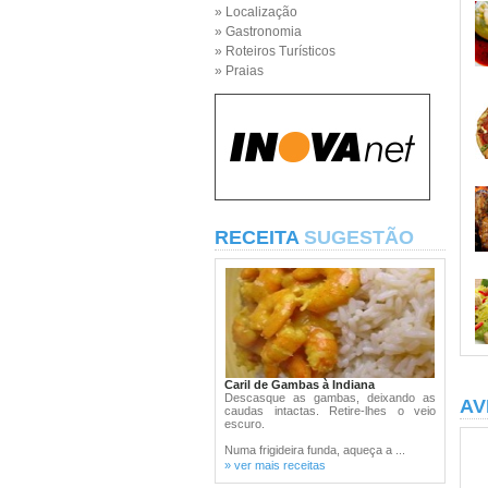
» Localização
» Gastronomia
» Roteiros Turísticos
» Praias
RECEITA
SUGESTÃO
Caril de Gambas à Indiana
Descasque as gambas, deixando as
AV
caudas intactas. Retire-lhes o veio
escuro.
Numa frigideira funda, aqueça a ...
» ver mais receitas