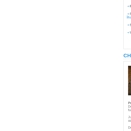
Ílh
CH
P
D
fu
Ju
az
D