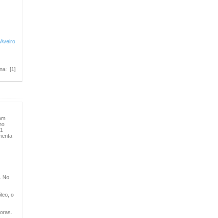
 Aveiro
na: [1]
bom
ho
 1
imenta
. No
leo, o
oras.