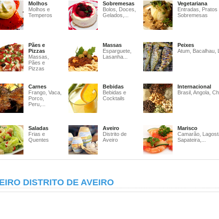
Molhos
Sobremesas
Vegetariana
Molhos e
Bolos, Doces,
Entradas, Pratos
Temperos
Gelados,...
Sobremesas
Pães e
Massas
Peixes
Pizzas
Esparguete,
Atum, Bacalhau, 
Massas,
Lasanha...
Pães e
Pizzas
Carnes
Bebidas
Internacional
Frango, Vaca,
Bebidas e
Brasil, Angola, Ch
Porco,
Cocktails
Peru,...
Saladas
Aveiro
Marisco
Frias e
Distrito de
Camarão, Lagost
Quentes
Aveiro
Sapateira,...
EIRO DISTRITO DE AVEIRO