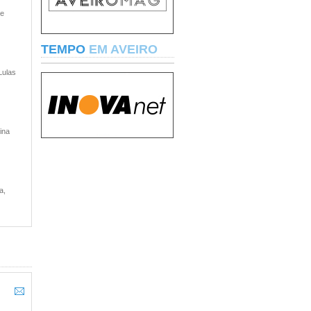
 e
TEMPO
EM AVEIRO
Lulas
ina
a,