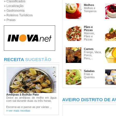
» Classificados
Molhos
» Localização
Molhos e
» Gastronomia
Temperos
» Roteiros Turísticos
» Praias
Pães e
Pizzas
Massas,
Pães e
Pizzas
Carnes
Frango, Vaca,
Porco,
Peru,...
RECEITA
SUGESTÃO
Saladas
Frias e
Quentes
Amêijoas à Bulhão Pato
Deixe as amêijoas de molho em água
AVEIRO DISTRITO DE A
com sal durante duas ou três horas.
Escorra-as e passe-as por várias ...
» ver mais receitas