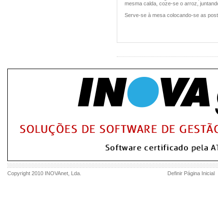
mesma calda, coze-se o arroz, juntand
Serve-se à mesa colocando-se as posta
Copyright 2010
INOVAnet
, Lda.
Definir Página Inicial