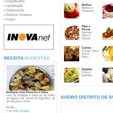
» Classificados
Molhos
» Localização
Molhos e
» Gastronomia
Temperos
» Roteiros Turísticos
» Praias
Pães e
Pizzas
Massas,
Pães e
Pizzas
Carnes
Frango, Vaca,
Porco,
Peru,...
RECEITA
SUGESTÃO
Saladas
Frias e
Quentes
Amêijoas com Presunto e Salsa
Lave as amêijoas e deixe-as de molho
AVEIRO DISTRITO DE A
em água e sal, dentro do frigorífico, de
um dia para o outro.
No dia ...
» ver mais receitas