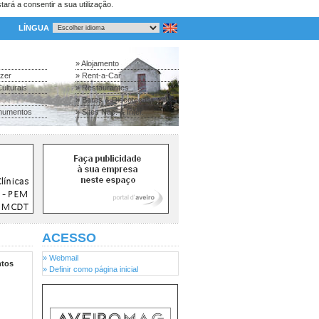
tará a consentir a sua utilização.
LÍNGUA
» Alojamento
azer
» Rent-a-Car
ulturais
» Restaurantes
» Bares & Discotecas
numentos
» Sites Nac. & Inter.
ACESSO
» Webmail
tos
» Definir como página inicial