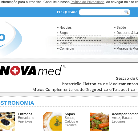
a informação para outros fins. Consulte a nossa
Política de Privacidade
. Ao navegar no site es
PESQUISAR
» Notícias
» Saúde
» Blogs
» Desporto & L
» Serviços Públicos
» Associações C
» Indústria
» Educação
» Comércio
» Museus & Mo
STRONOMIA
Entradas
Sopas
Acompanhamen
Entradas e
Sopas,
Arroz, Batatas,
Aperitivos
Caldos e
Legumes,...
Cremes