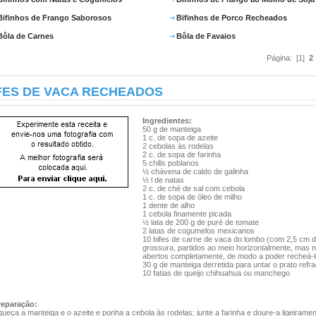
Bifinhos de Frango Saborosos
Bifinhos de Porco Recheados
Bôla de Carnes
Bôla de Favaios
Página: [1]
2
FES DE VACA RECHEADOS
Ingredientes:
50 g de manteiga
1 c. de sopa de azeite
2 cebolas às rodelas
2 c. de sopa de farinha
5 chilis poblanos
½ chávena de caldo de galinha
½ l de natas
2 c. de ché de sal com cebola
1 c. de sopa de óleo de milho
1 dente de alho
1 cebola finamente picada
½ lata de 200 g de puré de tomate
2 latas de cogumelos mexicanos
10 bifes de carne de vaca do lombo (com 2,5 cm 
grossura, partidos ao meio horizontalmente, mas 
abertos completamente, de modo a poder recheá-l
30 g de manteiga derretida para untar o prato refra
10 fatias de queijo chihuahua ou manchego
reparação:
ueça a manteiga e o azeite e ponha a cebola às rodelas; junte a farinha e doure-a ligeiramen