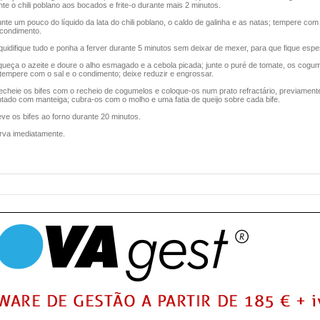
nte o chili poblano aos bocados e frite-o durante mais 2 minutos.
nte um pouco do líquido da lata do chili poblano, o caldo de galinha e as natas; tempere com 
 condimento.
quidifique tudo e ponha a ferver durante 5 minutos sem deixar de mexer, para que fique esp
queça o azeite e doure o alho esmagado e a cebola picada; junte o puré de tomate, os cogu
tempere com o sal e o condimento; deixe reduzir e engrossar.
echeie os bifes com o recheio de cogumelos e coloque-os num prato refractário, previament
ntado com manteiga; cubra-os com o molho e uma fatia de queijo sobre cada bife.
ve os bifes ao forno durante 20 minutos.
irva imediatamente.