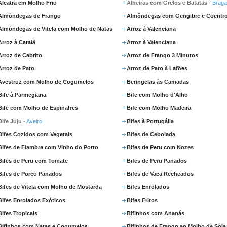
Alcatra em Molho Frio
Alheiras com Grelos e Batatas
- Brag
Almôndegas de Frango
Almôndegas com Gengibre e Coentr
Almôndegas de Vitela com Molho de Natas
Arroz à Valenciana
Arroz à Catalã
Arroz à Valenciana
Arroz de Cabrito
Arroz de Frango 3 Minutos
Arroz de Pato
Arroz de Pato à Lafões
Avestruz com Molho de Cogumelos
Beringelas às Camadas
Bife à Parmegiana
Bife com Molho d'Alho
Bife com Molho de Espinafres
Bife com Molho Madeira
Bife Juju
- Aveiro
Bifes à Portugália
Bifes Cozidos com Vegetais
Bifes de Cebolada
Bifes de Fiambre com Vinho do Porto
Bifes de Peru com Nozes
Bifes de Peru com Tomate
Bifes de Peru Panados
Bifes de Porco Panados
Bifes de Vaca Recheados
Bifes de Vitela com Molho de Mostarda
Bifes Enrolados
Bifes Enrolados Exóticos
Bifes Fritos
Bifes Tropicais
Bifinhos com Ananás
Bifinhos com Natas e Cogumelos
Bifinhos de Frango ao Molho de Soja