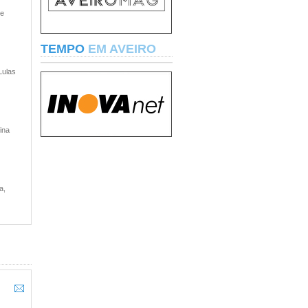
 e
TEMPO
EM AVEIRO
Lulas
ina
a,