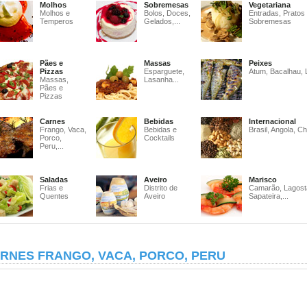
Molhos
Sobremesas
Vegetariana
Molhos e
Bolos, Doces,
Entradas, Pratos
Temperos
Gelados,...
Sobremesas
Pães e
Massas
Peixes
Pizzas
Esparguete,
Atum, Bacalhau, 
Massas,
Lasanha...
Pães e
Pizzas
Carnes
Bebidas
Internacional
Frango, Vaca,
Bebidas e
Brasil, Angola, Ch
Porco,
Cocktails
Peru,...
Saladas
Aveiro
Marisco
Frias e
Distrito de
Camarão, Lagost
Quentes
Aveiro
Sapateira,...
RNES FRANGO, VACA, PORCO, PERU