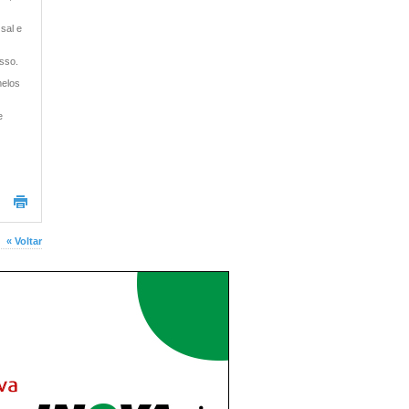
sal e
esso.
melos
e
« Voltar