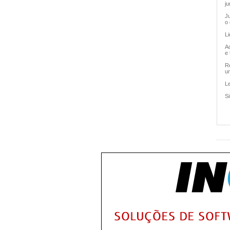
ju
Ju
o
Li
A
e 
R
u
Le
S