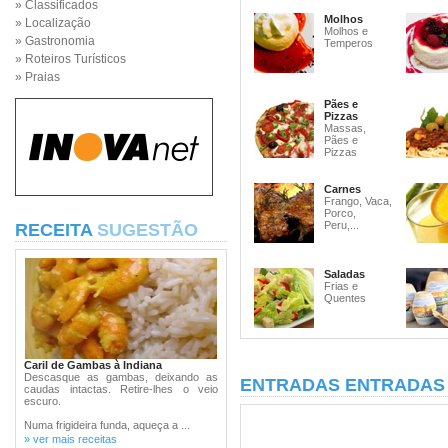
» Classificados
Molhos
» Localização
Molhos e
» Gastronomia
Temperos
» Roteiros Turísticos
» Praias
Pães e
Pizzas
Massas,
Pães e
Pizzas
Carnes
Frango, Vaca,
Porco,
Peru,...
RECEITA
SUGESTÃO
Saladas
Frias e
Quentes
Caril de Gambas à Indiana
Descasque as gambas, deixando as
ENTRADAS ENTRADAS 
caudas intactas. Retire-lhes o veio
escuro.
Numa frigideira funda, aqueça a ...
» ver mais receitas