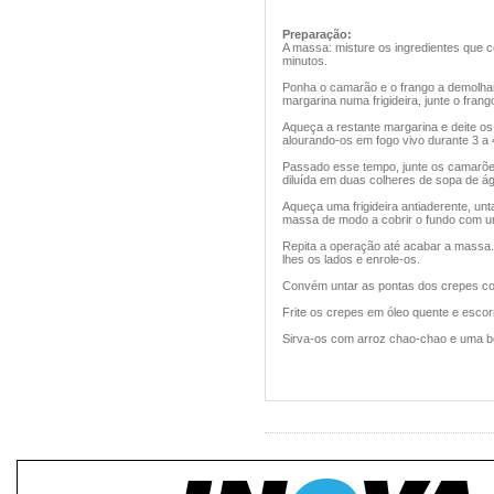
Preparação:
A massa: misture os ingredientes que
minutos.
Ponha o camarão e o frango a demolhar
margarina numa frigideira, junte o fra
Aqueça a restante margarina e deite o
alourando-os em fogo vivo durante 3 a 
Passado esse tempo, junte os camarões
diluída em duas colheres de sopa de águ
Aqueça uma frigideira antiaderente, u
massa de modo a cobrir o fundo com um
Repita a operação até acabar a massa.
lhes os lados e enrole-os.
Convém untar as pontas dos crepes co
Frite os crepes em óleo quente e escor
Sirva-os com arroz chao-chao e uma b