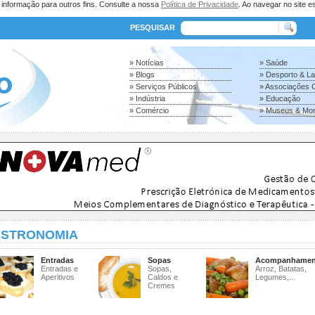
a informação para outros fins. Consulte a nossa
Política de Privacidade
. Ao navegar no site es
PESQUISAR
» Notícias
» Saúde
» Blogs
» Desporto & L
» Serviços Públicos
» Associações C
» Indústria
» Educação
» Comércio
» Museus & Mo
STRONOMIA
Entradas
Sopas
Acompanhamen
Entradas e
Sopas,
Arroz, Batatas,
Aperitivos
Caldos e
Legumes,...
Cremes