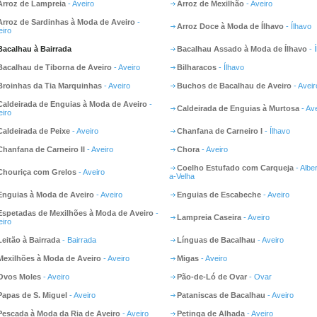
Arroz de Lampreia
- Aveiro
Arroz de Mexilhão
- Aveiro
Arroz de Sardinhas à Moda de Aveiro
-
Arroz Doce à Moda de Ílhavo
- Ílhavo
eiro
Bacalhau à Bairrada
Bacalhau Assado à Moda de Ílhavo
- 
Bacalhau de Tiborna de Aveiro
- Aveiro
Bilharacos
- Ílhavo
Broinhas da Tia Marquinhas
- Aveiro
Buchos de Bacalhau de Aveiro
- Aveir
Caldeirada de Enguias à Moda de Aveiro
-
Caldeirada de Enguias à Murtosa
- Ave
eiro
Caldeirada de Peixe
- Aveiro
Chanfana de Carneiro I
- Ílhavo
Chanfana de Carneiro II
- Aveiro
Chora
- Aveiro
Coelho Estufado com Carqueja
- Albe
Chouriça com Grelos
- Aveiro
a-Velha
Enguias à Moda de Aveiro
- Aveiro
Enguias de Escabeche
- Aveiro
Espetadas de Mexilhões à Moda de Aveiro
-
Lampreia Caseira
- Aveiro
eiro
Leitão à Bairrada
- Bairrada
Línguas de Bacalhau
- Aveiro
Mexilhões à Moda de Aveiro
- Aveiro
Migas
- Aveiro
Ovos Moles
- Aveiro
Pão-de-Ló de Ovar
- Ovar
Papas de S. Miguel
- Aveiro
Pataniscas de Bacalhau
- Aveiro
Pescada à Moda da Ria de Aveiro
- Aveiro
Petinga de Alhada
- Aveiro