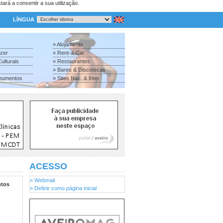
tará a consentir a sua utilização.
LÍNGUA
» Alojamento
azer
» Rent-a-Car
ulturais
» Restaurantes
» Bares & Discotecas
numentos
» Sites Nac. & Inter.
ACESSO
» Webmail
tos
» Definir como página inicial