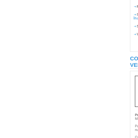
Ílh
CO
VE
P
M
P
n
O