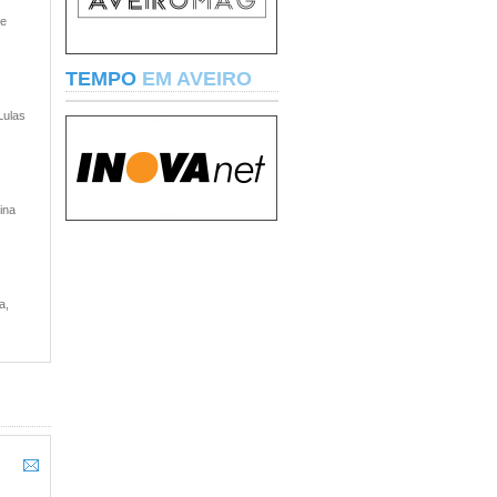
 e
TEMPO
EM AVEIRO
Lulas
ina
a,