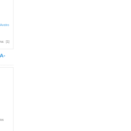
 Aveiro
na: [1]
A-
dos