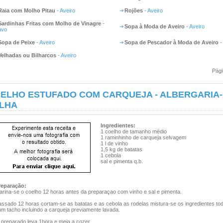
Raia com Molho Pitau
- Aveiro
Rojões
- Aveiro
Sardinhas Fritas com Molho de Vinagre
-
Sopa à Moda de Aveiro
- Aveiro
avo
Sopa de Peixe
- Aveiro
Sopa de Pescador à Moda de Aveiro
-
Velhadas ou Bilharcos
- Aveiro
Pági
ELHO ESTUFADO COM CARQUEJA - ALBERGARIA-
LHA
Ingredientes:
1 coelho de tamanho médio
1 raminhinho de carqueja selvagem
1 l de vinho
1,5 kg de batatas
1 cebola
sal e pimenta q.b.
reparação:
arina-se o coelho 12 horas antes da preparaçao com vinho e sal e pimenta.
assado 12 horas cortam-se as batatas e as cebola as rodelas mistura-se os ingredientes to
um tacho incluindo a carqueja previamente lavada.
 preparado leva 1hora e meia a cozer.