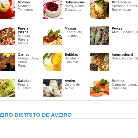
Molhos
Sobremesas
Vegetariana
Molhos e
Bolos, Doces,
Entradas, Pratos
Temperos
Gelados,...
Sobremesas
Pães e
Massas
Peixes
Pizzas
Esparguete,
Atum, Bacalhau, 
Massas,
Lasanha...
Pães e
Pizzas
Carnes
Bebidas
Internacional
Frango, Vaca,
Bebidas e
Brasil, Angola, Ch
Porco,
Cocktails
Peru,...
Saladas
Aveiro
Marisco
Frias e
Distrito de
Camarão, Lagost
Quentes
Aveiro
Sapateira,...
EIRO DISTRITO DE AVEIRO