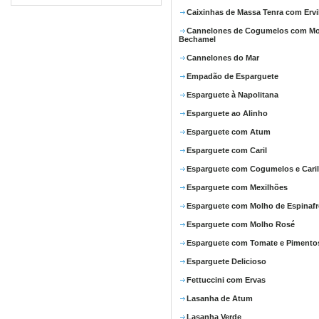
Caixinhas de Massa Tenra com Ervi
Cannelones de Cogumelos com M
Bechamel
Cannelones do Mar
Empadão de Esparguete
Esparguete à Napolitana
Esparguete ao Alinho
Esparguete com Atum
Esparguete com Caril
Esparguete com Cogumelos e Caril
Esparguete com Mexilhões
Esparguete com Molho de Espinafr
Esparguete com Molho Rosé
Esparguete com Tomate e Pimento
Esparguete Delicioso
Fettuccini com Ervas
Lasanha de Atum
Lasanha Verde