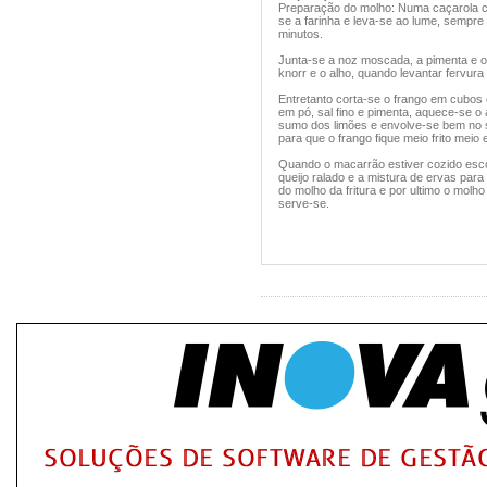
Preparação do molho: Numa caçarola colo
se a farinha e leva-se ao lume, sempre
minutos.
Junta-se a noz moscada, a pimenta e o 
knorr e o alho, quando levantar fervur
Entretanto corta-se o frango em cubos 
em pó, sal fino e pimenta, aquece-se o
sumo dos limões e envolve-se bem no s
para que o frango fique meio frito meio 
Quando o macarrão estiver cozido esco
queijo ralado e a mistura de ervas pa
do molho da fritura e por ultimo o mol
serve-se.