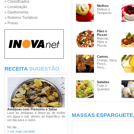
» Classificados
Molhos
» Localização
Molhos e
» Gastronomia
Temperos
» Roteiros Turísticos
» Praias
Pães e
Pizzas
Massas,
Pães e
Pizzas
Carnes
Frango, Vaca,
Porco,
Peru,...
RECEITA
SUGESTÃO
Saladas
Frias e
Quentes
Amêijoas com Presunto e Salsa
Lave as amêijoas e deixe-as de molho
MASSAS ESPARGUETE
em água e sal, dentro do frigorífico, de
um dia para o outro.
No dia ...
» ver mais receitas