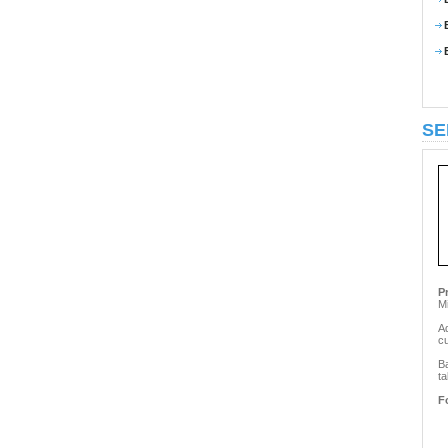
SE
P
Mi
A
cu
Ba
ta
F