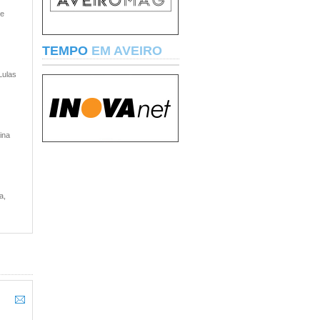
 e
TEMPO
EM AVEIRO
Lulas
ina
a,