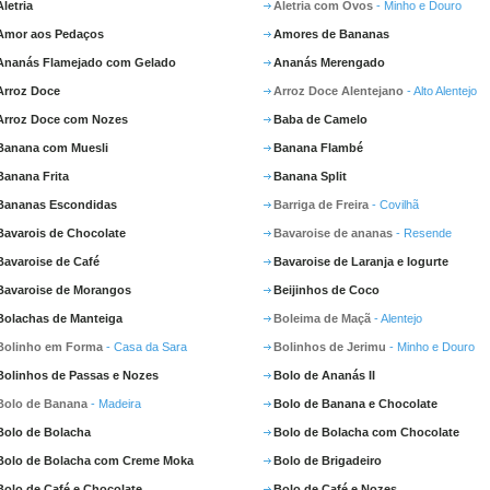
Aletria
Aletria com Ovos
- Minho e Douro
Amor aos Pedaços
Amores de Bananas
Ananás Flamejado com Gelado
Ananás Merengado
Arroz Doce
Arroz Doce Alentejano
- Alto Alentejo
Arroz Doce com Nozes
Baba de Camelo
Banana com Muesli
Banana Flambé
Banana Frita
Banana Split
Bananas Escondidas
Barriga de Freira
- Covilhã
Bavarois de Chocolate
Bavaroise de ananas
- Resende
Bavaroise de Café
Bavaroise de Laranja e Iogurte
Bavaroise de Morangos
Beijinhos de Coco
Bolachas de Manteiga
Boleima de Maçã
- Alentejo
Bolinho em Forma
- Casa da Sara
Bolinhos de Jerimu
- Minho e Douro
Bolinhos de Passas e Nozes
Bolo de Ananás II
Bolo de Banana
- Madeira
Bolo de Banana e Chocolate
Bolo de Bolacha
Bolo de Bolacha com Chocolate
Bolo de Bolacha com Creme Moka
Bolo de Brigadeiro
Bolo de Café e Chocolate
Bolo de Café e Nozes