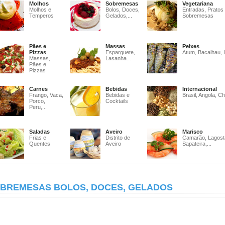
Molhos
Sobremesas
Vegetariana
Molhos e
Bolos, Doces,
Entradas, Pratos
Temperos
Gelados,...
Sobremesas
Pães e
Massas
Peixes
Pizzas
Esparguete,
Atum, Bacalhau, 
Massas,
Lasanha...
Pães e
Pizzas
Carnes
Bebidas
Internacional
Frango, Vaca,
Bebidas e
Brasil, Angola, Ch
Porco,
Cocktails
Peru,...
Saladas
Aveiro
Marisco
Frias e
Distrito de
Camarão, Lagost
Quentes
Aveiro
Sapateira,...
BREMESAS BOLOS, DOCES, GELADOS