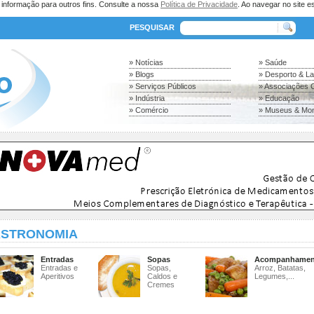
a informação para outros fins. Consulte a nossa
Política de Privacidade
. Ao navegar no site es
PESQUISAR
» Notícias
» Saúde
» Blogs
» Desporto & L
» Serviços Públicos
» Associações C
» Indústria
» Educação
» Comércio
» Museus & Mo
STRONOMIA
Entradas
Sopas
Acompanhamen
Entradas e
Sopas,
Arroz, Batatas,
Aperitivos
Caldos e
Legumes,...
Cremes