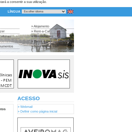
tará a consentir a sua utilização.
LÍNGUA
» Alojamento
azer
» Rent-a-Car
ulturais
» Restaurantes
» Bares & Discotecas
numentos
» Sites Nac. & Inter.
ACESSO
» Webmail
tos
» Definir como página inicial