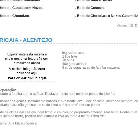
Bolo de Canela com Nozes
Bolo de Cenoura
Bolo de Chocolate
Bolo de Chocolate e Nozes Carameli
Página: [1]
2
RICAIA - ALENTEJO
Ingredientes:
1 l de leite
10 ovos
400 g de açúcar
9 c. de sopa rasas de farinha maizena
reparação:
sture a farinha com o açúcar. Desfazer muito bem com um pouco de leite frio.
dicionar as gemas ligeiramente batidas e o restante leite. Leve ao lume, mexendo sempre, c
idado, para não gratinar. retire do lume e deixe arrefecer um pouco.
ta as claras em castelo, bem firme, e envolva no preparado anterior, sem bater. Ponha num
buleiro de barro, polvilhe com canela e leve ao forno a tostar. Sirva frio.
onte:
Ana Maria Caldeira