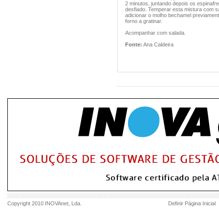
2 minutos, juntando depois os espinafr
desfiado. Temperar esta mistura com sa
adicionar o molho bechamel previament
forno a gratinar.
Acompanhar com salada.
Fonte:
Ana Caldeira
Copyright 2010
INOVAnet
, Lda.
Definir Página Inicial