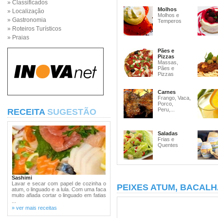
» Classificados
Molhos
» Localização
Molhos e
» Gastronomia
Temperos
» Roteiros Turísticos
» Praias
Pães e
Pizzas
Massas,
Pães e
Pizzas
Carnes
Frango, Vaca,
Porco,
Peru,...
RECEITA
SUGESTÃO
Saladas
Frias e
Quentes
Sashimi
Lavar e secar com papel de cozinha o
PEIXES ATUM, BACALH
atum, o linguado e a lula. Com uma faca
muito afiada cortar o linguado em fatias
...
» ver mais receitas