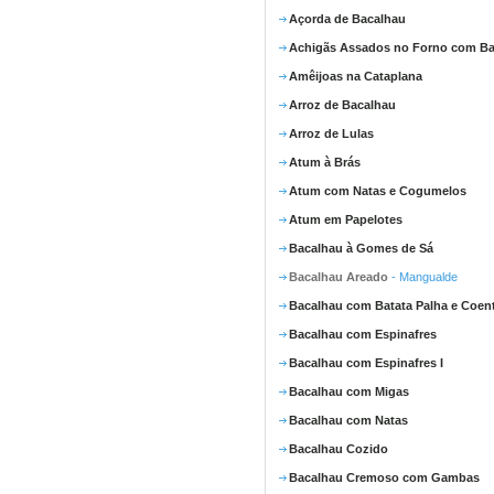
Açorda de Bacalhau
Achigãs Assados no Forno com Ba
Amêijoas na Cataplana
Arroz de Bacalhau
Arroz de Lulas
Atum à Brás
Atum com Natas e Cogumelos
Atum em Papelotes
Bacalhau à Gomes de Sá
Bacalhau Areado
- Mangualde
Bacalhau com Batata Palha e Coen
Bacalhau com Espinafres
Bacalhau com Espinafres I
Bacalhau com Migas
Bacalhau com Natas
Bacalhau Cozido
Bacalhau Cremoso com Gambas