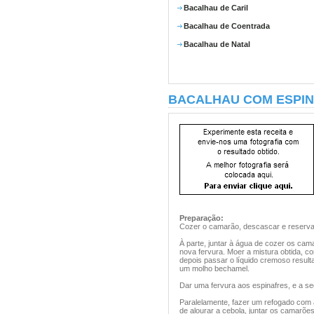
Bacalhau de Caril
Bacalhau de Coentrada
Bacalhau de Natal
BACALHAU COM ESPI
Preparação:
Cozer o camarão, descascar e reserva
À parte, juntar à água de cozer os ca
nova fervura. Moer a mistura obtida, c
depois passar o líquido cremoso result
um molho bechamel.
Dar uma fervura aos espinafres, e a seg
Paralelamente, fazer um refogado com az
de alourar a cebola, juntar os camarõe