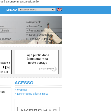
tará a consentir a sua utilização.
LÍNGUA
» Alojamento
azer
» Rent-a-Car
ulturais
» Restaurantes
» Bares & Discotecas
numentos
» Sites Nac. & Inter.
ACESSO
» Webmail
tos
» Definir como página inicial