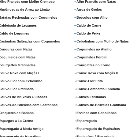
Alho Francês com Molho Cremoso
Alho Francês com Natas
Almôndegas de Arroz ao Limão
Arroz de Grelos
Batatas Recheadas com Cogumelos
Brócolos com Alho
Caldeirada de Legumes
Caldo de Carne
Caldo de Legumes
Caldo de Peixe
Castanhas Salteadas com Cogumelos
Cebolinhas com Molho de Natas
Cenouras com Natas
Cogumelos ao Alinho
Cogumelos com Natas
Cogumelos Porcini
Courgettes Gratinadas
Courgettes no Forno
Couve Roxa com Maçãs I
Couve Roxa com Maçãs II
Couve-Flor com Cebolinho
Couve-Flor Frita
Couve-Flor Gratinada
Couve-Lombarda Enrolada
Couves de Bruxelas Guisadas
Couves Estufadas
Couves-de-Bruxelas com Castanhas
Couves-de-Bruxelas Gratinada
Croquetes de Banana
Ervilhas com Cebolinhas
Espargos a La Creme
Esparregado
Esparregado à Moda Antiga
Esparregado de Espinafres
Esparregado de Hortaliças
Espinafres à Espanhola