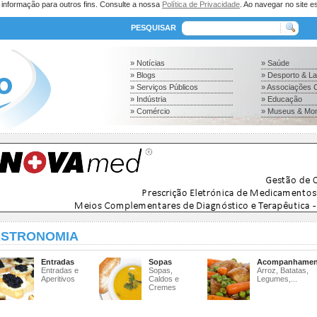
a informação para outros fins. Consulte a nossa
Política de Privacidade
. Ao navegar no site es
PESQUISAR
» Notícias
» Saúde
» Blogs
» Desporto & L
» Serviços Públicos
» Associações C
» Indústria
» Educação
» Comércio
» Museus & Mo
STRONOMIA
Entradas
Sopas
Acompanhamen
Entradas e
Sopas,
Arroz, Batatas,
Aperitivos
Caldos e
Legumes,...
Cremes