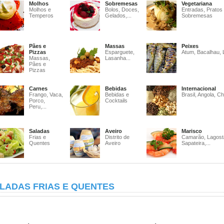
Molhos
Sobremesas
Vegetariana
Molhos e
Bolos, Doces,
Entradas, Pratos
Temperos
Gelados,...
Sobremesas
Pães e
Massas
Peixes
Pizzas
Esparguete,
Atum, Bacalhau, 
Massas,
Lasanha...
Pães e
Pizzas
Carnes
Bebidas
Internacional
Frango, Vaca,
Bebidas e
Brasil, Angola, Ch
Porco,
Cocktails
Peru,...
Saladas
Aveiro
Marisco
Frias e
Distrito de
Camarão, Lagost
Quentes
Aveiro
Sapateira,...
LADAS FRIAS E QUENTES