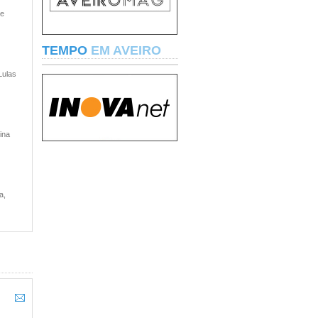
 e
TEMPO
EM AVEIRO
Lulas
ina
a,