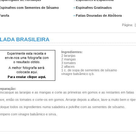
Espinafres com Sementes de Sésamo
Espinafres Gratinados
Farofa
Fatias Douradas de Abóbora
Página: 
LADA BRASILEIRA
Ingredientes:
2 laranjas
2 mangas
3 tomates
2 alfaces
1 c. de sopa de sementes de sésamo
vinagre balsâmico q.b.
reparação:
escasque as laranjas e as mangas e corte as primeiras em gomos e as restantes em fatias
ve, então os tomates e corte-os em gomos. Arranje depois a alface, lave-a muito bem e ripe
oloque todos os ingredientes numa saladeira e polvilhe com as sementes de sésamo.
empere com vinagre balsâmico e sirva.