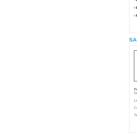
SA
P
D
La
C
T