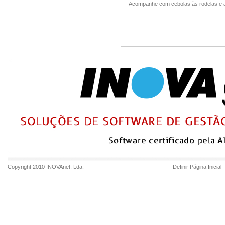
Acompanhe com cebolas às rodelas e a
Copyright 2010
INOVAnet
, Lda.
Definir Página Inicial