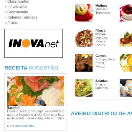
» Classificados
Molhos
» Localização
Molhos e
» Gastronomia
Temperos
» Roteiros Turísticos
» Praias
Pães e
Pizzas
Massas,
Pães e
Pizzas
Carnes
Frango, Vaca,
Porco,
Peru,...
RECEITA
SUGESTÃO
Saladas
Frias e
Quentes
Sashimi
Lavar e secar com papel de cozinha o
AVEIRO DISTRITO DE A
atum, o linguado e a lula. Com uma faca
muito afiada cortar o linguado em fatias
...
» ver mais receitas