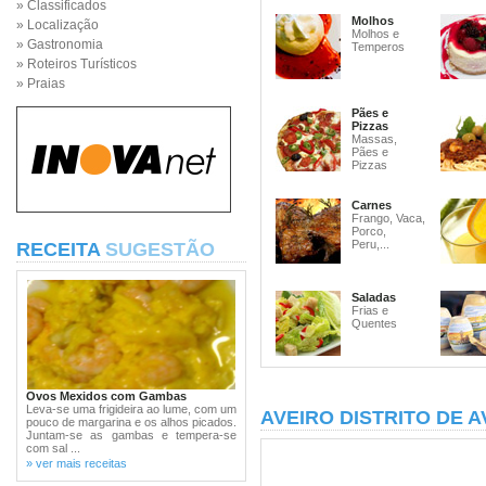
» Classificados
Molhos
» Localização
Molhos e
» Gastronomia
Temperos
» Roteiros Turísticos
» Praias
Pães e
Pizzas
Massas,
Pães e
Pizzas
Carnes
Frango, Vaca,
Porco,
Peru,...
RECEITA
SUGESTÃO
Saladas
Frias e
Quentes
Ovos Mexidos com Gambas
Leva-se uma frigideira ao lume, com um
AVEIRO DISTRITO DE A
pouco de margarina e os alhos picados.
Juntam-se as gambas e tempera-se
com sal ...
» ver mais receitas