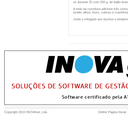
os durante 1h com 200 g. de feijão bra
A meio da cozedura adicione três ceno
azeite, alhos, louro, colorau e cravinhos
Junte o refogado aos buchos e tempere
Copyright 2010
INOVAnet
, Lda.
Definir Página Inicial