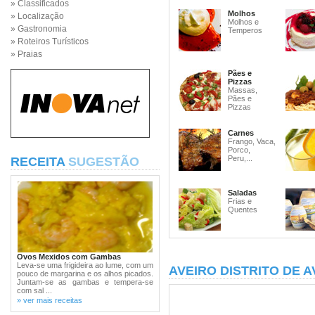
» Classificados
Molhos
» Localização
Molhos e
» Gastronomia
Temperos
» Roteiros Turísticos
» Praias
Pães e
Pizzas
Massas,
Pães e
Pizzas
Carnes
Frango, Vaca,
Porco,
Peru,...
RECEITA
SUGESTÃO
Saladas
Frias e
Quentes
Ovos Mexidos com Gambas
Leva-se uma frigideira ao lume, com um
AVEIRO DISTRITO DE A
pouco de margarina e os alhos picados.
Juntam-se as gambas e tempera-se
com sal ...
» ver mais receitas