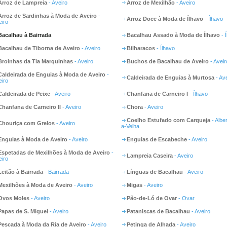
Arroz de Lampreia
- Aveiro
Arroz de Mexilhão
- Aveiro
Arroz de Sardinhas à Moda de Aveiro
-
Arroz Doce à Moda de Ílhavo
- Ílhavo
eiro
Bacalhau à Bairrada
Bacalhau Assado à Moda de Ílhavo
- 
Bacalhau de Tiborna de Aveiro
- Aveiro
Bilharacos
- Ílhavo
Broinhas da Tia Marquinhas
- Aveiro
Buchos de Bacalhau de Aveiro
- Aveir
Caldeirada de Enguias à Moda de Aveiro
-
Caldeirada de Enguias à Murtosa
- Ave
eiro
Caldeirada de Peixe
- Aveiro
Chanfana de Carneiro I
- Ílhavo
Chanfana de Carneiro II
- Aveiro
Chora
- Aveiro
Coelho Estufado com Carqueja
- Albe
Chouriça com Grelos
- Aveiro
a-Velha
Enguias à Moda de Aveiro
- Aveiro
Enguias de Escabeche
- Aveiro
Espetadas de Mexilhões à Moda de Aveiro
-
Lampreia Caseira
- Aveiro
eiro
Leitão à Bairrada
- Bairrada
Línguas de Bacalhau
- Aveiro
Mexilhões à Moda de Aveiro
- Aveiro
Migas
- Aveiro
Ovos Moles
- Aveiro
Pão-de-Ló de Ovar
- Ovar
Papas de S. Miguel
- Aveiro
Pataniscas de Bacalhau
- Aveiro
Pescada à Moda da Ria de Aveiro
- Aveiro
Petinga de Alhada
- Aveiro