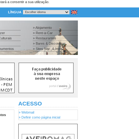
tará a consentir a sua utilização.
LÍNGUA
» Alojamento
azer
» Rent-a-Car
ulturais
» Restaurantes
» Bares & Discotecas
numentos
» Sites Nac. & Inter.
ACESSO
» Webmail
tos
» Definir como página inicial