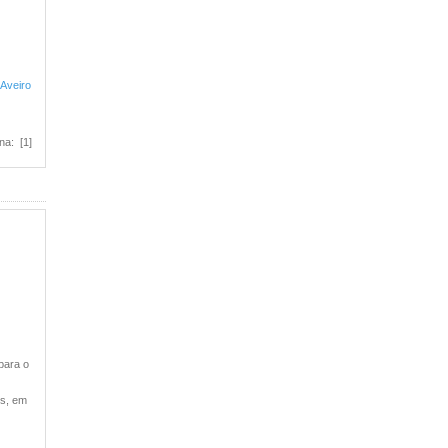
 Aveiro
na: [1]
para o
es, em