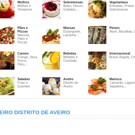
Molhos
Sobremesas
Vegetariana
Molhos e
Bolos, Doces,
Entradas, Pratos
Temperos
Gelados,...
Sobremesas
Pães e
Massas
Peixes
Pizzas
Esparguete,
Atum, Bacalhau, 
Massas,
Lasanha...
Pães e
Pizzas
Carnes
Bebidas
Internacional
Frango, Vaca,
Bebidas e
Brasil, Angola, Ch
Porco,
Cocktails
Peru,...
Saladas
Aveiro
Marisco
Frias e
Distrito de
Camarão, Lagost
Quentes
Aveiro
Sapateira,...
EIRO DISTRITO DE AVEIRO