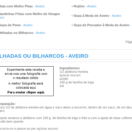
Raia com Molho Pitau
- Aveiro
Rojões
- Aveiro
Sardinhas Fritas com Molho de Vinagre
-
Sopa à Moda de Aveiro
- Aveiro
avo
Sopa de Peixe
- Aveiro
Sopa de Pescador à Moda de Aveiro
-
Velhadas ou Bilharcos
- Aveiro
Pági
LHADAS OU BILHARCOS - AVEIRO
Ingredientes:
1/2 abóbora-menina
açúcar escuro
azeite
100 g de farinha de trigo
sal
reparação:
oza 1/2 de abóbora-menina em água e sal e deixe a escorrer, dentro de um saco, de um dia 
tro.
pois amasse a abóbora com 100 g. de farinha de trigo e frite-a com a ajuda de duas colher
zeite bem quente.
scorra-os e passe-os por açúcar escuro.