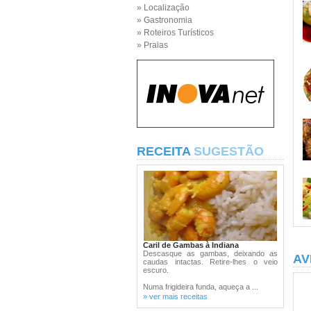
» Localização
» Gastronomia
» Roteiros Turísticos
» Praias
RECEITA
SUGESTÃO
Caril de Gambas à Indiana
Descasque as gambas, deixando as
AV
caudas intactas. Retire-lhes o veio
escuro.
Numa frigideira funda, aqueça a ...
» ver mais receitas