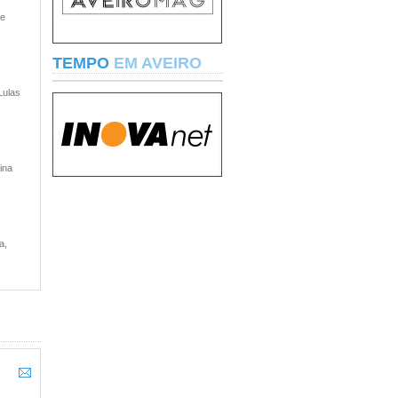
 e
TEMPO
EM AVEIRO
Lulas
ina
a,