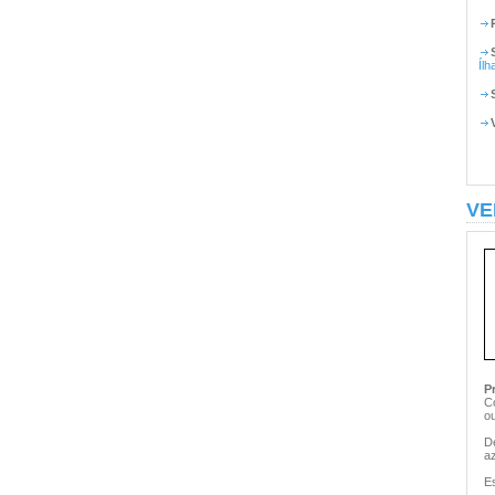
Ílh
VE
P
C
ou
De
a
E