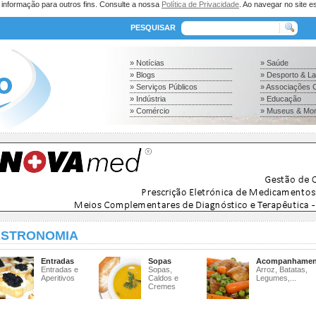
a informação para outros fins. Consulte a nossa
Política de Privacidade
. Ao navegar no site es
PESQUISAR
» Notícias
» Saúde
» Blogs
» Desporto & L
» Serviços Públicos
» Associações C
» Indústria
» Educação
» Comércio
» Museus & Mo
STRONOMIA
Entradas
Sopas
Acompanhamen
Entradas e
Sopas,
Arroz, Batatas,
Aperitivos
Caldos e
Legumes,...
Cremes