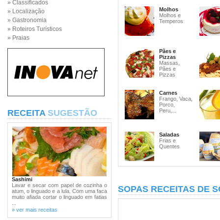
» Classificados
Molhos
» Localização
Molhos e
» Gastronomia
Temperos
» Roteiros Turísticos
» Praias
Pães e
Pizzas
Massas,
Pães e
Pizzas
Carnes
Frango, Vaca,
Porco,
Peru,...
RECEITA
SUGESTÃO
Saladas
Frias e
Quentes
Sashimi
Lavar e secar com papel de cozinha o
SOPAS RECEITAS DE 
atum, o linguado e a lula. Com uma faca
muito afiada cortar o linguado em fatias
...
» ver mais receitas