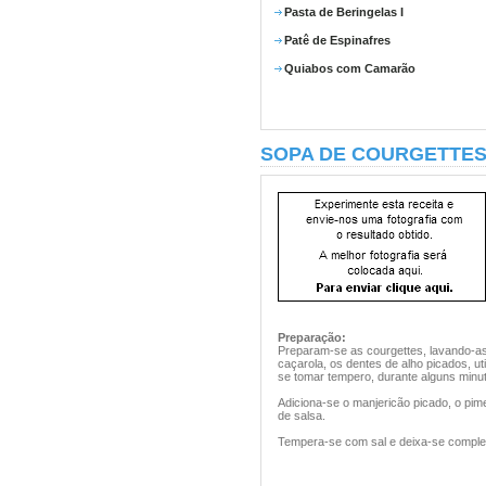
Pasta de Beringelas I
Patê de Espinafres
Quiabos com Camarão
SOPA DE COURGETTE
Preparação:
Preparam-se as courgettes, lavando-a
caçarola, os dentes de alho picados, uti
se tomar tempero, durante alguns min
Adiciona-se o manjericão picado, o pime
de salsa.
Tempera-se com sal e deixa-se comple