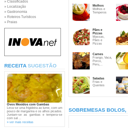
» Classificados
Molhos
» Localização
Molhos e
» Gastronomia
Temperos
» Roteiros Turísticos
» Praias
Pães e
Pizzas
Massas,
Pães e
Pizzas
Carnes
Frango, Vaca,
Porco,
Peru,...
RECEITA
SUGESTÃO
Saladas
Frias e
Quentes
Ovos Mexidos com Gambas
Leva-se uma frigideira ao lume, com um
SOBREMESAS BOLOS,
pouco de margarina e os alhos picados.
Juntam-se as gambas e tempera-se
com sal ...
» ver mais receitas