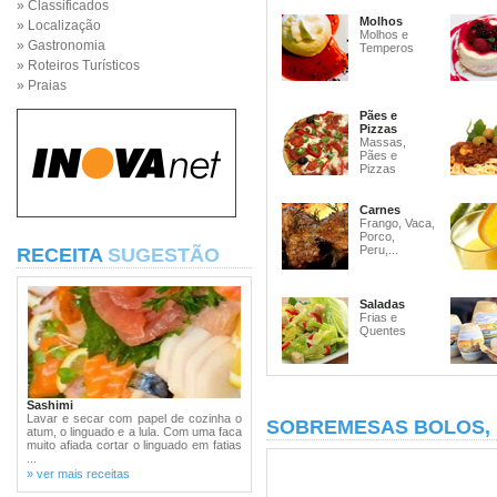
» Classificados
Molhos
» Localização
Molhos e
» Gastronomia
Temperos
» Roteiros Turísticos
» Praias
Pães e
Pizzas
Massas,
Pães e
Pizzas
Carnes
Frango, Vaca,
Porco,
Peru,...
RECEITA
SUGESTÃO
Saladas
Frias e
Quentes
Sashimi
Lavar e secar com papel de cozinha o
SOBREMESAS BOLOS,
atum, o linguado e a lula. Com uma faca
muito afiada cortar o linguado em fatias
...
» ver mais receitas