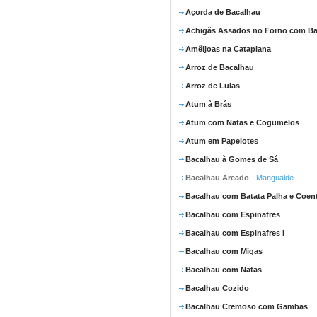
Açorda de Bacalhau
Achigãs Assados no Forno com Ba
Amêijoas na Cataplana
Arroz de Bacalhau
Arroz de Lulas
Atum à Brás
Atum com Natas e Cogumelos
Atum em Papelotes
Bacalhau à Gomes de Sá
Bacalhau Areado
- Mangualde
Bacalhau com Batata Palha e Coen
Bacalhau com Espinafres
Bacalhau com Espinafres I
Bacalhau com Migas
Bacalhau com Natas
Bacalhau Cozido
Bacalhau Cremoso com Gambas