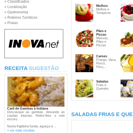
» Classificados
Molhos
» Localização
Molhos e
» Gastronomia
Temperos
» Roteiros Turísticos
» Praias
Pães e
Pizzas
Massas,
Pães e
Pizzas
Carnes
Frango, Vaca,
Porco,
Peru,...
RECEITA
SUGESTÃO
Saladas
Frias e
Quentes
Caril de Gambas à Indiana
Descasque as gambas, deixando as
SALADAS FRIAS E QU
caudas intactas. Retire-lhes o veio
escuro.
Numa frigideira funda, aqueça a ...
» ver mais receitas