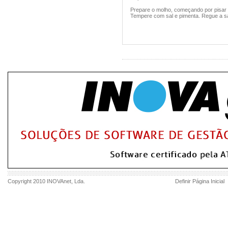
Prepare o molho, começando por pisar a
Tempere com sal e pimenta. Regue a s
Copyright 2010
INOVAnet
, Lda.
Definir Página Inicial