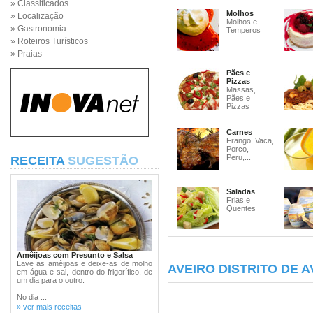
» Classificados
Molhos
» Localização
Molhos e
» Gastronomia
Temperos
» Roteiros Turísticos
» Praias
Pães e
Pizzas
Massas,
Pães e
Pizzas
Carnes
Frango, Vaca,
Porco,
Peru,...
RECEITA
SUGESTÃO
Saladas
Frias e
Quentes
Amêijoas com Presunto e Salsa
Lave as amêijoas e deixe-as de molho
AVEIRO DISTRITO DE A
em água e sal, dentro do frigorífico, de
um dia para o outro.
No dia ...
» ver mais receitas