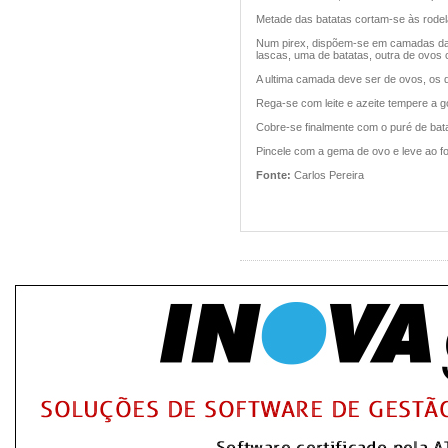
Metade das batatas cortam-se às rodel
Num pirex, dispõem-se em camadas da 
lascas, uma de batatas, outra de ovos 
A ultima camada deve ser de ovos, os 
Rega-se com leite e azeite tempere a g
Cobre-se finalmente com o puré de bata
Pincele com a gema de ovo e leve ao fo
Fonte:
Carlos Pereira