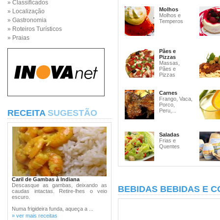
» Classificados
Molhos
» Localização
Molhos e
» Gastronomia
Temperos
» Roteiros Turísticos
» Praias
Pães e
Pizzas
Massas,
Pães e
Pizzas
Carnes
Frango, Vaca,
Porco,
Peru,...
RECEITA
SUGESTÃO
Saladas
Frias e
Quentes
Caril de Gambas à Indiana
Descasque as gambas, deixando as
BEBIDAS BEBIDAS E C
caudas intactas. Retire-lhes o veio
escuro.
Numa frigideira funda, aqueça a ...
» ver mais receitas