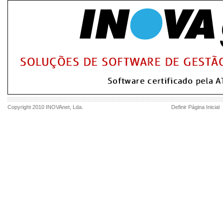
Copyright 2010
INOVAnet
, Lda.
Definir Página Inicial