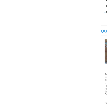
QU
P
N
A
E 
P
A
d
D
F