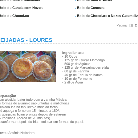
Bolo de Canela com Nozes
Bolo de Cenoura
Bolo de Chocolate
Bolo de Chocolate e Nozes Carameli
Página: [1]
2
EIJADAS - LOURES
Ingredientes:
- 10 Ovos
- 125 gr de Queijo Flamengo
- 500 gr de Açúcar
- 125 gr de Margarina derretida
- 80 gr de Farinha
- 40 gr de Fécula de batata
- 10 gr de Fermento
- 2 dl de Água
reparação:
um alguidar bater tudo com a varinha Mágica.
s formas de alumínio são untadas e mal cheias
coloca-las no tabuleiro a meio do forno.
ré aqueça o forno em 15 minutos a 180º.
s queijadas ficam prontas depois de estarem
ouradinhas, (cerca de 20 minutos)
esenformar depois de frias, colocar em formas de papel.
onte:
António Heliodoro