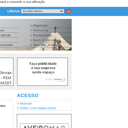
tará a consentir a sua utilização.
LÍNGUA
» Alojamento
azer
» Rent-a-Car
ulturais
» Restaurantes
» Bares & Discotecas
numentos
» Sites Nac. & Inter.
ACESSO
» Webmail
tos
» Definir como página inicial