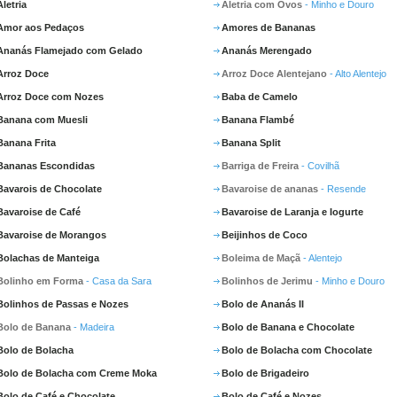
Aletria
Aletria com Ovos
- Minho e Douro
Amor aos Pedaços
Amores de Bananas
Ananás Flamejado com Gelado
Ananás Merengado
Arroz Doce
Arroz Doce Alentejano
- Alto Alentejo
Arroz Doce com Nozes
Baba de Camelo
Banana com Muesli
Banana Flambé
Banana Frita
Banana Split
Bananas Escondidas
Barriga de Freira
- Covilhã
Bavarois de Chocolate
Bavaroise de ananas
- Resende
Bavaroise de Café
Bavaroise de Laranja e Iogurte
Bavaroise de Morangos
Beijinhos de Coco
Bolachas de Manteiga
Boleima de Maçã
- Alentejo
Bolinho em Forma
- Casa da Sara
Bolinhos de Jerimu
- Minho e Douro
Bolinhos de Passas e Nozes
Bolo de Ananás II
Bolo de Banana
- Madeira
Bolo de Banana e Chocolate
Bolo de Bolacha
Bolo de Bolacha com Chocolate
Bolo de Bolacha com Creme Moka
Bolo de Brigadeiro
Bolo de Café e Chocolate
Bolo de Café e Nozes