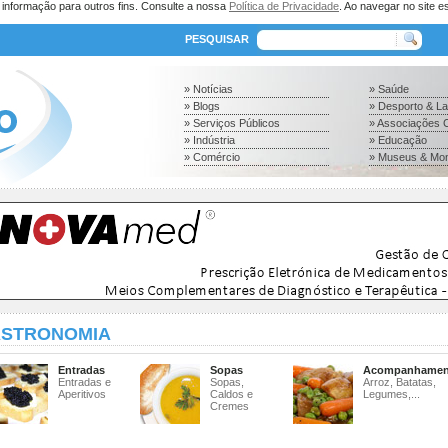
a informação para outros fins. Consulte a nossa
Política de Privacidade
. Ao navegar no site es
PESQUISAR
» Notícias
» Saúde
» Blogs
» Desporto & L
» Serviços Públicos
» Associações C
» Indústria
» Educação
» Comércio
» Museus & Mo
STRONOMIA
Entradas
Sopas
Acompanhamen
Entradas e
Sopas,
Arroz, Batatas,
Aperitivos
Caldos e
Legumes,...
Cremes