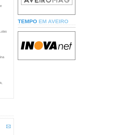
 e
TEMPO
EM AVEIRO
Lulas
ina
a,