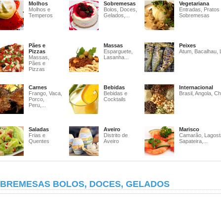
Molhos
Sobremesas
Vegetariana
Molhos e
Bolos, Doces,
Entradas, Pratos
Temperos
Gelados,...
Sobremesas
Pães e
Massas
Peixes
Pizzas
Esparguete,
Atum, Bacalhau, 
Massas,
Lasanha...
Pães e
Pizzas
Carnes
Bebidas
Internacional
Frango, Vaca,
Bebidas e
Brasil, Angola, Ch
Porco,
Cocktails
Peru,...
Saladas
Aveiro
Marisco
Frias e
Distrito de
Camarão, Lagost
Quentes
Aveiro
Sapateira,...
BREMESAS BOLOS, DOCES, GELADOS