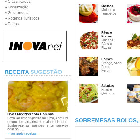
» Classificados
Molhos
» Localização
Molhos e
» Gastronomia
Temperos
» Roteiros Turísticos
» Praias
Pães e
Pizzas
Massas,
Pães e
Pizzas
Carnes
Frango, Vaca,
Porco,
Peru,...
RECEITA
SUGESTÃO
Saladas
Frias e
Quentes
Ovos Mexidos com Gambas
Leva-se uma frigideira ao lume, com um
SOBREMESAS BOLOS,
pouco de margarina e os alhos picados.
Juntam-se as gambas e tempera-se
com sal ...
» ver mais receitas