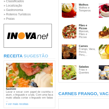
» Classificados
Molhos
» Localização
Molhos e
» Gastronomia
Temperos
» Roteiros Turísticos
» Praias
Pães e
Pizzas
Massas,
Pães e
Pizzas
Carnes
Frango, Vaca,
Porco,
Peru,...
RECEITA
SUGESTÃO
Saladas
Frias e
Quentes
Sashimi
Lavar e secar com papel de cozinha o
CARNES FRANGO, VAC
atum, o linguado e a lula. Com uma faca
muito afiada cortar o linguado em fatias
...
» ver mais receitas