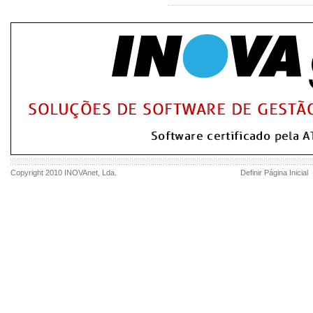
Copyright 2010
INOVAnet
, Lda.
Definir Página Inicial