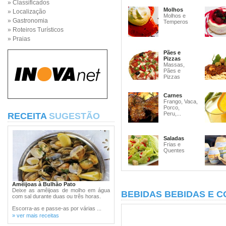
» Classificados
Molhos
» Localização
Molhos e
» Gastronomia
Temperos
» Roteiros Turísticos
» Praias
Pães e
Pizzas
Massas,
Pães e
Pizzas
Carnes
Frango, Vaca,
Porco,
Peru,...
RECEITA
SUGESTÃO
Saladas
Frias e
Quentes
Amêijoas à Bulhão Pato
Deixe as amêijoas de molho em água
BEBIDAS BEBIDAS E C
com sal durante duas ou três horas.
Escorra-as e passe-as por várias ...
» ver mais receitas