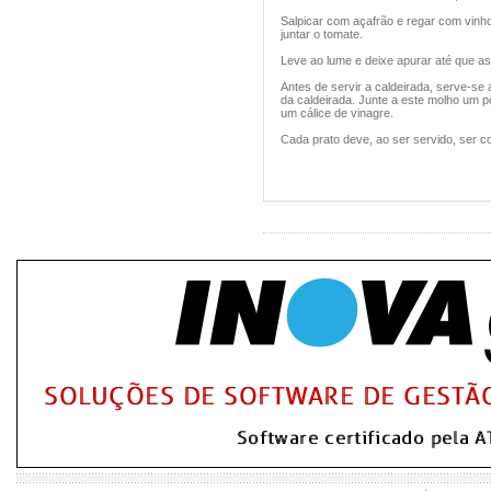
Salpicar com açafrão e regar com vinho
juntar o tomate.
Leve ao lume e deixe apurar até que as
Antes de servir a caldeirada, serve-se 
da caldeirada. Junte a este molho um p
um cálice de vinagre.
Cada prato deve, ao ser servido, ser 