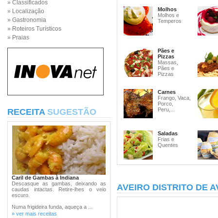
» Classificados
Molhos
» Localização
Molhos e
» Gastronomia
Temperos
» Roteiros Turísticos
» Praias
Pães e
Pizzas
Massas,
Pães e
Pizzas
Carnes
Frango, Vaca,
Porco,
Peru,...
RECEITA
SUGESTÃO
Saladas
Frias e
Quentes
Caril de Gambas à Indiana
Descasque as gambas, deixando as
AVEIRO DISTRITO DE A
caudas intactas. Retire-lhes o veio
escuro.
Numa frigideira funda, aqueça a ...
» ver mais receitas