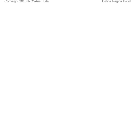
Copyright 2010
INOVAnet
, Lda.
Definir Página Inicial