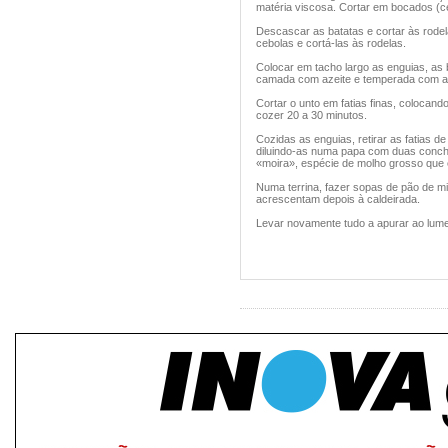
matéria viscosa. Cortar em bocados (c
Descascar as batatas e cortar às rode
cebolas e cortá-las às rodelas.
Colocar em tacho largo as enguias, as
camada com azeite e temperada com alho
Cortar o unto em fatias finas, colocan
cozer 20 a 30 minutos.
Cozidas as enguias, retirar as fatias de
diluindo-as numa papa com duas conch
«moira», espécie de molho grosso que é
Numa terrina, fazer sopas de pão de m
acrescentam depois à caldeirada.
Levar novamente tudo a apurar ao lume 