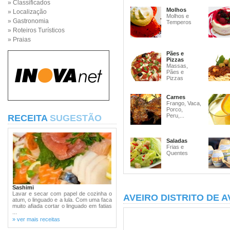
» Classificados
Molhos
» Localização
Molhos e
» Gastronomia
Temperos
» Roteiros Turísticos
» Praias
Pães e
Pizzas
Massas,
Pães e
Pizzas
Carnes
Frango, Vaca,
Porco,
Peru,...
RECEITA
SUGESTÃO
Saladas
Frias e
Quentes
Sashimi
Lavar e secar com papel de cozinha o
AVEIRO DISTRITO DE A
atum, o linguado e a lula. Com uma faca
muito afiada cortar o linguado em fatias
...
» ver mais receitas