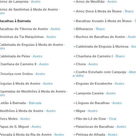
Arroz de Lampreia
- Aveiro
Arroz de Mexilhão
- Aveiro
Arroz de Sardinhas à Moda de Aveiro
-
Arroz Doce à Moda de Ílhavo
- Ílhavo
eiro
Bacalhau à Bairrada
Bacalhau Assado à Moda de Ílhavo
- 
Bacalhau de Tiborna de Aveiro
- Aveiro
Bilharacos
- Ílhavo
Broinhas da Tia Marquinhas
- Aveiro
Buchos de Bacalhau de Aveiro
- Aveir
Caldeirada de Enguias à Moda de Aveiro
-
Caldeirada de Enguias à Murtosa
- Ave
eiro
Caldeirada de Peixe
- Aveiro
Chanfana de Carneiro I
- Ílhavo
Chanfana de Carneiro II
- Aveiro
Chora
- Aveiro
Coelho Estufado com Carqueja
- Albe
Chouriça com Grelos
- Aveiro
a-Velha
Enguias à Moda de Aveiro
- Aveiro
Enguias de Escabeche
- Aveiro
Espetadas de Mexilhões à Moda de Aveiro
-
Lampreia Caseira
- Aveiro
eiro
Leitão à Bairrada
- Bairrada
Línguas de Bacalhau
- Aveiro
Mexilhões à Moda de Aveiro
- Aveiro
Migas
- Aveiro
Ovos Moles
- Aveiro
Pão-de-Ló de Ovar
- Ovar
Papas de S. Miguel
- Aveiro
Pataniscas de Bacalhau
- Aveiro
Pescada à Moda da Ria de Aveiro
- Aveiro
Petinga de Alhada
- Aveiro