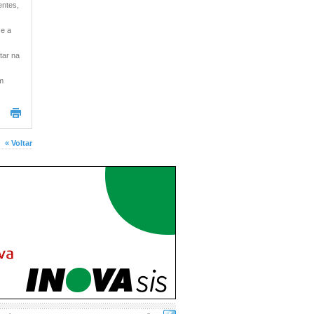
entes,
 e a
tar na
um
« Voltar