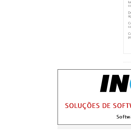
l
c
De
á
Co
ca
Co
po