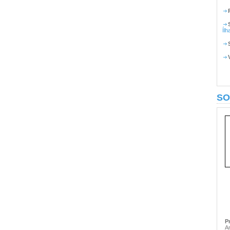
Ílh
SO
P
A