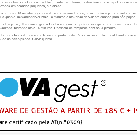
ume as cebolas cortadas às rodelas, a salsa, o colorau, os dois tomates sem peles nem sem
ortados em bocados pequenos, e o azeite.
ixar ferver 10 minutos, agitando de vez em quando a caçarola. Juntar o peixe lavado do sal
gua quente, deixando ferver mais 10 minutos e mexendo de vez em quando para não pegar.
zido o peixe, diluir numa tigela a farinha na água fria, juntar o vinagre e a noz-moscada e dei
ldeirada, fervendo mais 15 minutos. Rectificar os temperos com sal e pimenta.
locar as fatias de pão numa terrina ou prato fundo. Despejar sobre elas a caldeirada com 
uco de salsa picada. Servir quente.