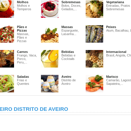
Molhos
Sobremesas
Vegetariana
Molhos e
Bolos, Doces,
Entradas, Pratos
Temperos
Gelados,...
Sobremesas
Pães e
Massas
Peixes
Pizzas
Esparguete,
Atum, Bacalhau, 
Massas,
Lasanha...
Pães e
Pizzas
Carnes
Bebidas
Internacional
Frango, Vaca,
Bebidas e
Brasil, Angola, Ch
Porco,
Cocktails
Peru,...
Saladas
Aveiro
Marisco
Frias e
Distrito de
Camarão, Lagost
Quentes
Aveiro
Sapateira,...
EIRO DISTRITO DE AVEIRO