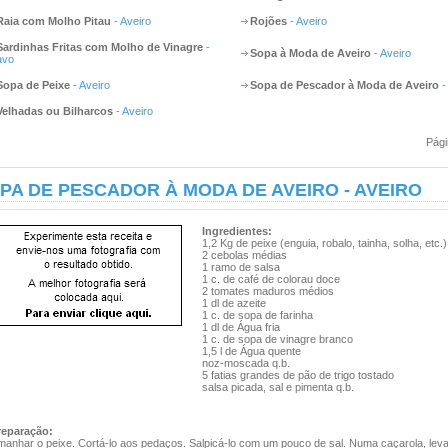
Raia com Molho Pitau
- Aveiro
Rojões
- Aveiro
Sardinhas Fritas com Molho de Vinagre
-
Sopa à Moda de Aveiro
- Aveiro
avo
Sopa de Peixe
- Aveiro
Sopa de Pescador à Moda de Aveiro
-
Velhadas ou Bilharcos
- Aveiro
Pági
PA DE PESCADOR À MODA DE AVEIRO - AVEIRO
Ingredientes:
1,2 Kg de peixe (enguia, robalo, tainha, solha, etc.)
2 cebolas médias
1 ramo de salsa
1 c. de café de colorau doce
2 tomates maduros médios
1 dl de azeite
1 c. de sopa de farinha
1 dl de Água fria
1 c. de sopa de vinagre branco
1,5 l de Água quente
noz-moscada q.b.
5 fatias grandes de pão de trigo tostado
salsa picada, sal e pimenta q.b.
reparação:
manhar o peixe. Cortá-lo aos pedaços. Salpicá-lo com um pouco de sal. Numa caçarola, leva