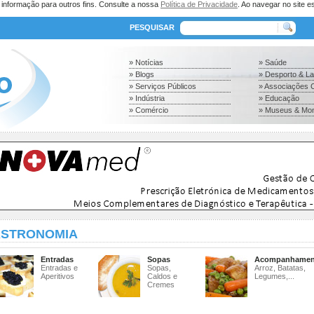
a informação para outros fins. Consulte a nossa
Política de Privacidade
. Ao navegar no site es
PESQUISAR
» Notícias
» Saúde
» Blogs
» Desporto & L
» Serviços Públicos
» Associações C
» Indústria
» Educação
» Comércio
» Museus & Mo
STRONOMIA
Entradas
Sopas
Acompanhamen
Entradas e
Sopas,
Arroz, Batatas,
Aperitivos
Caldos e
Legumes,...
Cremes