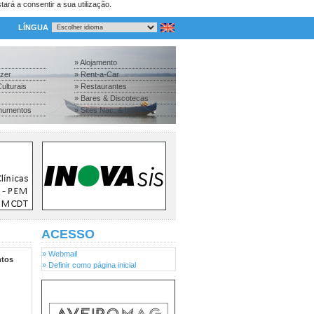
tará a consentir a sua utilização.
LÍNGUA
» Alojamento
azer
» Rent-a-Car
ulturais
» Restaurantes
» Bares & Discotecas
numentos
» Sites Nac. & Inter.
ACESSO
» Webmail
tos
» Definir como página inicial