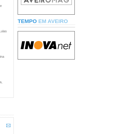
 e
TEMPO
EM AVEIRO
Lulas
ina
a,