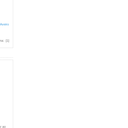
 Aveiro
na: [1]
r ao