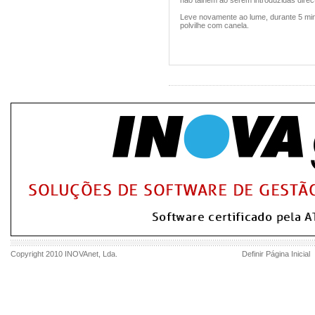
não talhem ao serem introduzidas dire
Leve novamente ao lume, durante 5 min
polvilhe com canela.
Copyright 2010
INOVAnet
, Lda.
Definir Página Inicial