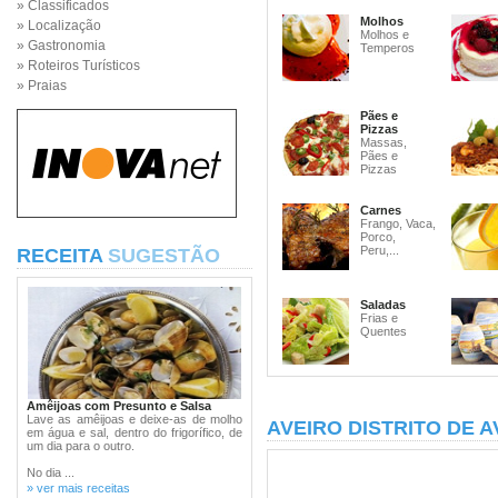
» Classificados
Molhos
» Localização
Molhos e
» Gastronomia
Temperos
» Roteiros Turísticos
» Praias
Pães e
Pizzas
Massas,
Pães e
Pizzas
Carnes
Frango, Vaca,
Porco,
Peru,...
RECEITA
SUGESTÃO
Saladas
Frias e
Quentes
Amêijoas com Presunto e Salsa
Lave as amêijoas e deixe-as de molho
AVEIRO DISTRITO DE A
em água e sal, dentro do frigorífico, de
um dia para o outro.
No dia ...
» ver mais receitas