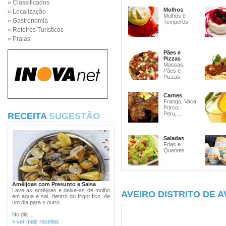
» Classificados
Molhos
» Localização
Molhos e
» Gastronomia
Temperos
» Roteiros Turísticos
» Praias
Pães e
Pizzas
Massas,
Pães e
Pizzas
Carnes
Frango, Vaca,
Porco,
Peru,...
RECEITA
SUGESTÃO
Saladas
Frias e
Quentes
Amêijoas com Presunto e Salsa
Lave as amêijoas e deixe-as de molho
AVEIRO DISTRITO DE A
em água e sal, dentro do frigorífico, de
um dia para o outro.
No dia ...
» ver mais receitas