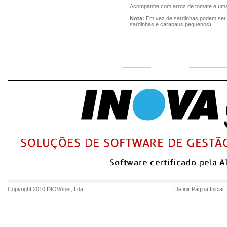
Acompanhe com arroz de tomate e uma 
Nota:
Em vez de sardinhas podem ser u
sardinhas e carapaus pequenos).
Copyright 2010
INOVAnet
, Lda.
Definir Página Inicial