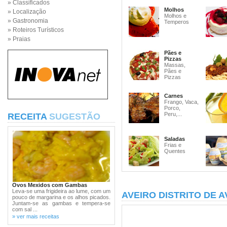
» Classificados
Molhos
» Localização
Molhos e
» Gastronomia
Temperos
» Roteiros Turísticos
» Praias
Pães e
Pizzas
Massas,
Pães e
Pizzas
Carnes
Frango, Vaca,
Porco,
Peru,...
RECEITA
SUGESTÃO
Saladas
Frias e
Quentes
Ovos Mexidos com Gambas
Leva-se uma frigideira ao lume, com um
AVEIRO DISTRITO DE A
pouco de margarina e os alhos picados.
Juntam-se as gambas e tempera-se
com sal ...
» ver mais receitas