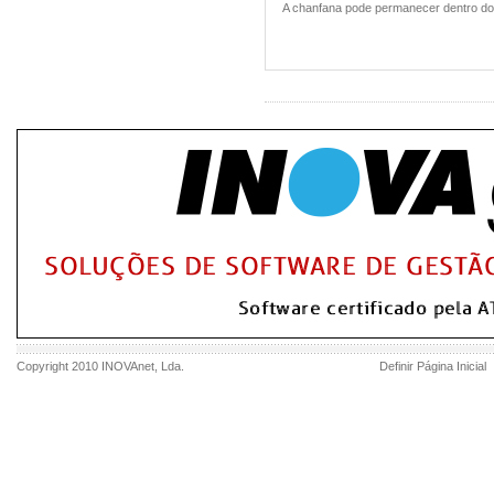
A chanfana pode permanecer dentro do f
Copyright 2010
INOVAnet
, Lda.
Definir Página Inicial