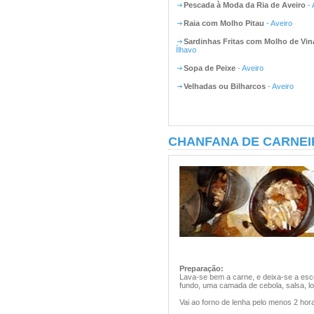
Pescada à Moda da Ria de Aveiro
- 
Raia com Molho Pitau
- Aveiro
Sardinhas Fritas com Molho de Vin
Ílhavo
Sopa de Peixe
- Aveiro
Velhadas ou Bilharcos
- Aveiro
CHANFANA DE CARNEIR
Preparação:
Lava-se bem a carne, e deixa-se a esco
fundo, uma camada de cebola, salsa, lou
Vai ao forno de lenha pelo menos 2 hor