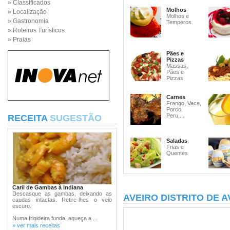
» Classificados
Molhos
» Localização
Molhos e
» Gastronomia
Temperos
» Roteiros Turísticos
» Praias
Pães e
Pizzas
Massas,
Pães e
Pizzas
Carnes
Frango, Vaca,
Porco,
Peru,...
RECEITA
SUGESTÃO
Saladas
Frias e
Quentes
Caril de Gambas à Indiana
Descasque as gambas, deixando as
AVEIRO DISTRITO DE A
caudas intactas. Retire-lhes o veio
escuro.
Numa frigideira funda, aqueça a ...
» ver mais receitas