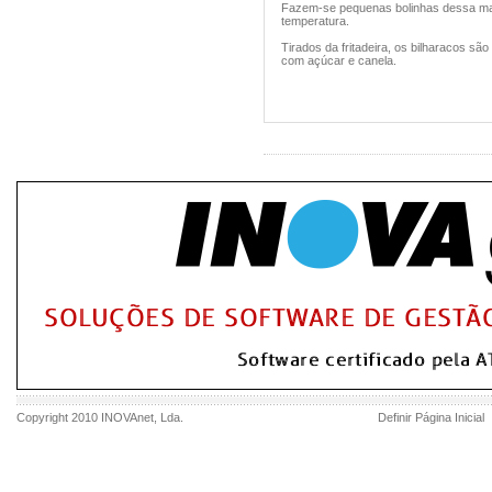
Fazem-se pequenas bolinhas dessa mas
temperatura.
Tirados da fritadeira, os bilharacos s
com açúcar e canela.
Copyright 2010
INOVAnet
, Lda.
Definir Página Inicial