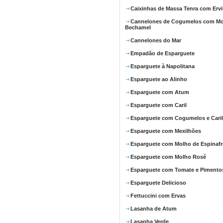
Caixinhas de Massa Tenra com Ervi
Cannelones de Cogumelos com M
Bechamel
Cannelones do Mar
Empadão de Esparguete
Esparguete à Napolitana
Esparguete ao Alinho
Esparguete com Atum
Esparguete com Caril
Esparguete com Cogumelos e Caril
Esparguete com Mexilhões
Esparguete com Molho de Espinafr
Esparguete com Molho Rosé
Esparguete com Tomate e Pimento
Esparguete Delicioso
Fettuccini com Ervas
Lasanha de Atum
Lasanha Verde