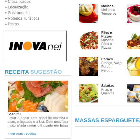
» Classificados
Molhos
» Localização
Molhos e
» Gastronomia
Temperos
» Roteiros Turísticos
» Praias
Pães e
Pizzas
Massas,
Pães e
Pizzas
Carnes
Frango, Vaca,
Porco,
Peru,...
RECEITA
SUGESTÃO
Saladas
Frias e
Quentes
Sashimi
Lavar e secar com papel de cozinha o
MASSAS ESPARGUETE
atum, o linguado e a lula. Com uma faca
muito afiada cortar o linguado em fatias
...
» ver mais receitas