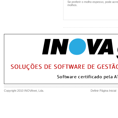
Se preferir o molho espesso, pode acre
molhos.
Copyright 2010
INOVAnet
, Lda.
Definir Página Inicial