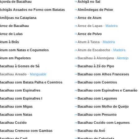
Açorda de Bacalhau
Achigã no Sal
Achigãs Assados no Forno com Batatas
Almôndegas de Peixe
Amêijoas na Cataplana
Arroz de Atum
Arroz de Bacalhau
Arroz de Lapas
- Madeira
Arroz de Lulas
Arroz de Polvo
Atum à Brás
Atum à Tasca
- Madeira
Atum com Natas e Cogumelos
Atum de Escabeche
- Madeira
Atum em Papelotes
Bacalhau à Alentejana
- Alentejo
Bacalhau à Gomes de Sá
Bacalhau à Zé do Pipo
Bacalhau Areado
- Mangualde
Bacalhau com Alhos Franceses
Bacalhau com Batata Palha e Coentros
Bacalhau com Coentros
Bacalhau com Espinafres
Bacalhau com Espinafres e Camarão
Bacalhau com Espinafres I
Bacalhau com Legumes
Bacalhau com Migas
Bacalhau com Molho de Queijo
Bacalhau com Natas
Bacalhau com Presunto
Bacalhau Cozido
Bacalhau Cozido com Legumes
Bacalhau Cremoso com Gambas
Bacalhau da Avó
Bacalhau de Caril
Bacalhau de Cebolada