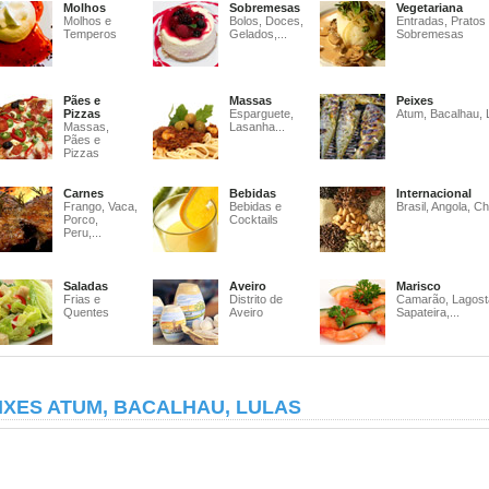
Molhos
Sobremesas
Vegetariana
Molhos e
Bolos, Doces,
Entradas, Pratos
Temperos
Gelados,...
Sobremesas
Pães e
Massas
Peixes
Pizzas
Esparguete,
Atum, Bacalhau, 
Massas,
Lasanha...
Pães e
Pizzas
Carnes
Bebidas
Internacional
Frango, Vaca,
Bebidas e
Brasil, Angola, Ch
Porco,
Cocktails
Peru,...
Saladas
Aveiro
Marisco
Frias e
Distrito de
Camarão, Lagost
Quentes
Aveiro
Sapateira,...
IXES ATUM, BACALHAU, LULAS