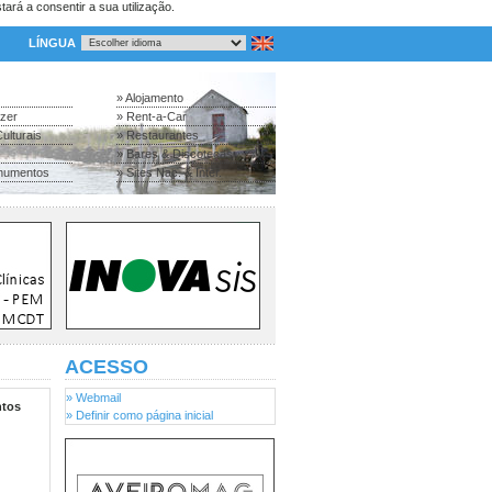
tará a consentir a sua utilização.
LÍNGUA
» Alojamento
azer
» Rent-a-Car
ulturais
» Restaurantes
» Bares & Discotecas
numentos
» Sites Nac. & Inter.
ACESSO
» Webmail
tos
» Definir como página inicial