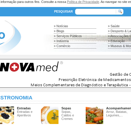
a informação para outros fins. Consulte a nossa
Política de Privacidade
. Ao navegar no site es
PESQUISAR
» Notícias
» Saúde
» Blogs
» Desporto & L
» Serviços Públicos
» Associações C
» Indústria
» Educação
» Comércio
» Museus & Mo
STRONOMIA
Entradas
Sopas
Acompanhamen
Entradas e
Sopas,
Arroz, Batatas,
Aperitivos
Caldos e
Legumes,...
Cremes