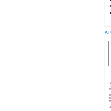
AT
P
Co
n
T
q
e
L