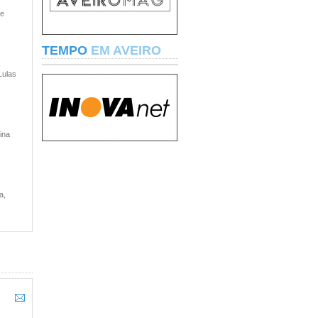
 e
TEMPO
EM AVEIRO
Lulas
ina
a,