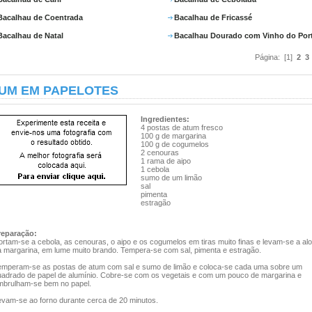
Bacalhau de Coentrada
Bacalhau de Fricassé
Bacalhau de Natal
Bacalhau Dourado com Vinho do Por
Página: [1]
2
3
UM EM PAPELOTES
Ingredientes:
4 postas de atum fresco
100 g de margarina
100 g de cogumelos
2 cenouras
1 rama de aipo
1 cebola
sumo de um limão
sal
pimenta
estragão
reparação:
rtam-se a cebola, as cenouras, o aipo e os cogumelos em tiras muito finas e levam-se a al
a margarina, em lume muito brando. Tempera-se com sal, pimenta e estragão.
emperam-se as postas de atum com sal e sumo de limão e coloca-se cada uma sobre um
uadrado de papel de alumínio. Cobre-se com os vegetais e com um pouco de margarina e
mbrulham-se bem no papel.
evam-se ao forno durante cerca de 20 minutos.