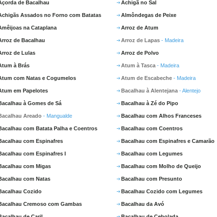
Açorda de Bacalhau
Achigã no Sal
Achigãs Assados no Forno com Batatas
Almôndegas de Peixe
Amêijoas na Cataplana
Arroz de Atum
Arroz de Bacalhau
Arroz de Lapas
- Madeira
Arroz de Lulas
Arroz de Polvo
Atum à Brás
Atum à Tasca
- Madeira
Atum com Natas e Cogumelos
Atum de Escabeche
- Madeira
Atum em Papelotes
Bacalhau à Alentejana
- Alentejo
Bacalhau à Gomes de Sá
Bacalhau à Zé do Pipo
Bacalhau Areado
- Mangualde
Bacalhau com Alhos Franceses
Bacalhau com Batata Palha e Coentros
Bacalhau com Coentros
Bacalhau com Espinafres
Bacalhau com Espinafres e Camarão
Bacalhau com Espinafres I
Bacalhau com Legumes
Bacalhau com Migas
Bacalhau com Molho de Queijo
Bacalhau com Natas
Bacalhau com Presunto
Bacalhau Cozido
Bacalhau Cozido com Legumes
Bacalhau Cremoso com Gambas
Bacalhau da Avó
Bacalhau de Caril
Bacalhau de Cebolada