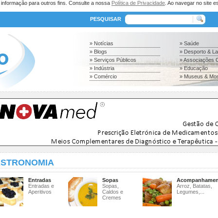
a informação para outros fins. Consulte a nossa
Política de Privacidade
. Ao navegar no site es
PESQUISAR
» Notícias
» Saúde
» Blogs
» Desporto & L
» Serviços Públicos
» Associações C
» Indústria
» Educação
» Comércio
» Museus & Mo
STRONOMIA
Entradas
Sopas
Acompanhamen
Entradas e
Sopas,
Arroz, Batatas,
Aperitivos
Caldos e
Legumes,...
Cremes