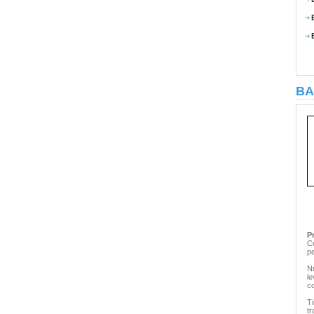
BA
P
C
p
Nu
le
c
Ti
tr