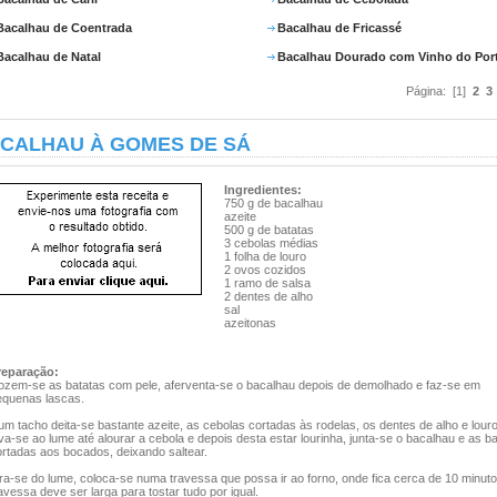
Bacalhau de Coentrada
Bacalhau de Fricassé
Bacalhau de Natal
Bacalhau Dourado com Vinho do Por
Página: [1]
2
3
CALHAU À GOMES DE SÁ
Ingredientes:
750 g de bacalhau
azeite
500 g de batatas
3 cebolas médias
1 folha de louro
2 ovos cozidos
1 ramo de salsa
2 dentes de alho
sal
azeitonas
reparação:
ozem-se as batatas com pele, aferventa-se o bacalhau depois de demolhado e faz-se em
equenas lascas.
m tacho deita-se bastante azeite, as cebolas cortadas às rodelas, os dentes de alho e louro
va-se ao lume até alourar a cebola e depois desta estar lourinha, junta-se o bacalhau e as b
ortadas aos bocados, deixando saltear.
ra-se do lume, coloca-se numa travessa que possa ir ao forno, onde fica cerca de 10 minuto
avessa deve ser larga para tostar tudo por igual.