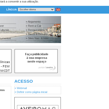
tará a consentir a sua utilização.
LÍNGUA
» Alojamento
azer
» Rent-a-Car
ulturais
» Restaurantes
» Bares & Discotecas
numentos
» Sites Nac. & Inter.
ACESSO
» Webmail
tos
» Definir como página inicial