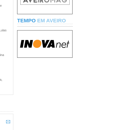
 e
TEMPO
EM AVEIRO
Lulas
ina
a,