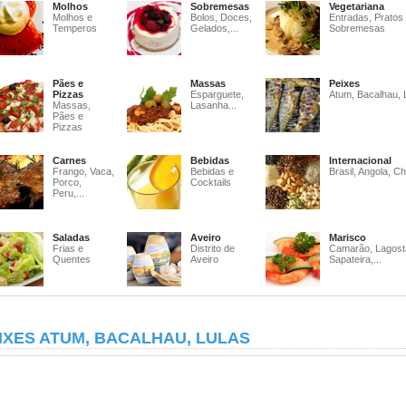
Molhos
Sobremesas
Vegetariana
Molhos e
Bolos, Doces,
Entradas, Pratos
Temperos
Gelados,...
Sobremesas
Pães e
Massas
Peixes
Pizzas
Esparguete,
Atum, Bacalhau, 
Massas,
Lasanha...
Pães e
Pizzas
Carnes
Bebidas
Internacional
Frango, Vaca,
Bebidas e
Brasil, Angola, Ch
Porco,
Cocktails
Peru,...
Saladas
Aveiro
Marisco
Frias e
Distrito de
Camarão, Lagost
Quentes
Aveiro
Sapateira,...
IXES ATUM, BACALHAU, LULAS